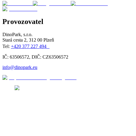
Provozovatel
DinoPark, s.r.o.
Stará cesta 2, 312 00 Plzeň
Tel:
+420 377 227 494
IČ: 63506572, DIČ: CZ63506572
info@dinopark.eu