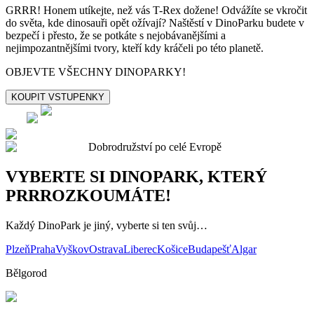
GRRR! Honem utíkejte, než vás T-Rex dožene! Odvážíte se vkročit
do světa, kde dinosauři opět ožívají? Naštěstí v DinoParku budete v
bezpečí i přesto, že se potkáte s nejobávanějšími a
nejimpozantnějšími tvory, kteří kdy kráčeli po této planetě.
OBJEVTE VŠECHNY DINOPARKY!
KOUPIT VSTUPENKY
Dobrodružství po celé Evropě
VYBERTE SI DINOPARK, KTERÝ
PRRROZKOUMÁTE!
Každý DinoPark je jiný, vyberte si ten svůj…
Plzeň
Praha
Vyškov
Ostrava
Liberec
Košice
Budapešť
Algar
Bělgorod