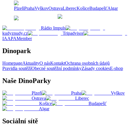
Plzeň
Praha
Vyškov
Ostrava
Liberec
Košice
Budapešť
Algar
Rádio Impuls
kudyznudy.cz
Tripadvisor
IAAPAMember
Dinopark
Homepage
Aktuality
O nás
Kontakt
Ochrana osobních údajů
Pravidla soutěží
Obecné soutěžní podmínky
Zásady cookies
E-shop
Naše DinoParky
Plzeň
Praha
Vyškov
Ostrava
Liberec
Košice
Budapešť
Algar
Sociální sítě