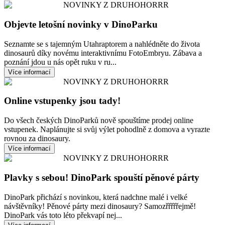
NOVINKY Z DRUHOHORRR
Objevte letošní novinky v DinoParku
Seznamte se s tajemným Utahraptorem a nahlédněte do života
dinosaurů díky novému interaktivnímu FotoEmbryu. Zábava a
poznání jdou u nás opět ruku v ru...
Více informací
NOVINKY Z DRUHOHORRR
Online vstupenky jsou tady!
Do všech českých DinoParků nově spouštíme prodej online
vstupenek. Naplánujte si svůj výlet pohodlně z domova a vyrazte
rovnou za dinosaury.
Více informací
NOVINKY Z DRUHOHORRR
Plavky s sebou! DinoPark spouští pěnové párty
DinoPark přichází s novinkou, která nadchne malé i velké
návštěvníky! Pěnové párty mezi dinosaury? Samozřřřřřejmě!
DinoPark vás toto léto překvapí nej...