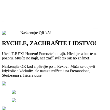
Naskenujte QR kód
RYCHLE, ZACHRAŇTE LIDSTVO!
Utekl T-REX! Honem! Pomozte ho najít. Hledejte a buďte na
pozoru. Musíte ho najít, než zničí svět tak jak ho známe!!!
Naskenujte QR kód a pátrejte po T-Rexovi. Může se objevit
kdykoliv a kdekoliv, ale narazit můžete i na Pteranodona,
Stegosaura a Triceratopse.