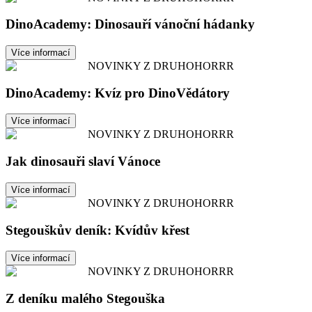
DinoAcademy: Dinosauří vánoční hádanky
Více informací
NOVINKY Z DRUHOHORRR
DinoAcademy: Kvíz pro DinoVědátory
Více informací
NOVINKY Z DRUHOHORRR
Jak dinosauři slaví Vánoce
Více informací
NOVINKY Z DRUHOHORRR
Stegouškův deník: Kvídův křest
Více informací
NOVINKY Z DRUHOHORRR
Z deníku malého Stegouška