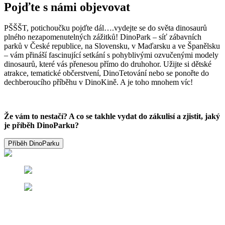
Pojďte s námi objevovat
PŠŠŠT, potichoučku pojďte dál….vydejte se do světa dinosaurů
plného nezapomenutelných zážitků! DinoPark – síť zábavních
parků v České republice, na Slovensku, v Maďarsku a ve Španělsku
– vám přináší fascinující setkání s pohyblivými ozvučenými modely
dinosaurů, které vás přenesou přímo do druhohor. Užijte si dětské
atrakce, tematické občerstvení, DinoTetování nebo se ponořte do
dechberoucího příběhu v DinoKině. A je toho mnohem víc!
Že vám to nestačí? A co se takhle vydat do zákulisí a zjistit, jaký
je příběh DinoParku?
Příběh DinoParku