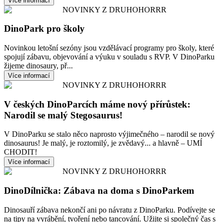
Více informací
NOVINKY Z DRUHOHORRR
DinoPark pro školy
Novinkou letošní sezóny jsou vzdělávací programy pro školy, které
spojují zábavu, objevování a výuku v souladu s RVP. V DinoParku
žijeme dinosaury, př...
Více informací
NOVINKY Z DRUHOHORRR
V českých DinoParcích máme nový přírůstek:
Narodil se malý Stegosaurus!
V DinoParku se stalo něco naprosto výjimečného – narodil se nový
dinosaurus! Je malý, je roztomilý, je zvědavý... a hlavně – UMÍ
CHODIT!
Více informací
NOVINKY Z DRUHOHORRR
DinoDílnička: Zábava na doma s DinoParkem
Dinosauří zábava nekončí ani po návratu z DinoParku. Podívejte se
na tipy na vyrábění, tvoření nebo tancování. Užijte si společný čas s