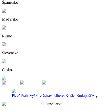
Španělsko
Maďarsko
Rusko
Slovensko
Česko
Plzeň
Praha
Vyškov
Ostrava
Liberec
Košice
Budapešť
Algar
O DinoParku