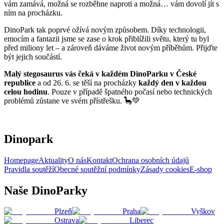
vám zamává, možná se rozběhne naproti a možná… vám dovolí jít s
ním na procházku.
DinoPark tak poprvé ožívá novým způsobem. Díky technologii,
emocím a fantazii jsme se zase o krok přiblížili světu, který tu byl
před miliony let – a zároveň dáváme život novým příběhům. Přijďte
být jejich součástí.
Malý stegosaurus vás čeká v každém DinoParku v České
republice
a od 26. 6. se těší na procházky
každý den v každou
celou hodinu
. Pouze v případě špatného počasí nebo technických
problémů zůstane ve svém přístřešku. 🦕💚
Dinopark
Homepage
Aktuality
O nás
Kontakt
Ochrana osobních údajů
Pravidla soutěží
Obecné soutěžní podmínky
Zásady cookies
E-shop
Naše DinoParky
Plzeň
Praha
Vyškov
Ostrava
Liberec