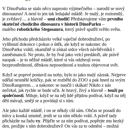
V DinoParku se stalo něco naprosto výjimečného – narodil se nový
dinosaurus! A není to jen tak ledajaké mládě. Je malý, je roztomilý,
je zvědavý… a hlavně –
umí chodit!
Představujeme vám
prvního
skutečně chodícího dinosaura v historii DinoParku
–
malého
robotického Stegosaura
, který právě spatřil světlo světa.
Jeho příchodu předcházelo velké vaječné dobrodružství, po
vylíhnutí dokonce i pokus o útěk, ale když se nakonec do
DinoParku vrátil, okamžitě si získal srdce všech návštěvníků i
zaměstnanců. Ne proto, že by řval jako velcí predátoři, ale právě
naopak – je to něžné mládě, které si vás odzbrojí svou
bezprostředností, dětskou neposedností a touhou objevovat svět.
Když se poprvé postavil na nohy, bylo to jako malý zázrak. Nejprve
udělal nesmělé krůčky, pak se rozběhl do ZOO a pak hned za svým
DinoRangerem… a nakonec se naučil i skákat! Nikdo z nás
nečekal, jak rychle se bude učit. Je hravý, živý a hlavně –
touží po
společnosti
. Miluje, když se na něj lidé přijdou podívat, když na něj
děti mávají, smějí se a povídají si s ním.
Ale jako každé mládě, i on se někdy cítí sám. Občas se posadí do
trávy a kouká smutně, jestli se za ním někdo vrátí. A právě tady
přicházíte na řadu
vy
. Přijďte se za ním podívat, popřejte mu hezký
den, prožijte s ním dobrodružství! On vás za to odmění – možná