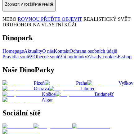
Zobrazit v rozšířené realitě
NEBO
ROVNOU PŘIJĎTE OBJEVIT
REALISTICKÝ SVĚT
DRUHOHOR NA VLASTNÍ KŮŽI
Dinopark
Homepage
Aktuality
O nás
Kontakt
Ochrana osobních údajů
Pravidla soutěží
Obecné soutěžní podmínky
Zásady cookies
E-shop
Naše DinoParky
Plzeň
Praha
Vyškov
Ostrava
Liberec
Košice
Budapešť
Algar
Sociální sítě