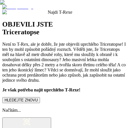
Najdi T-Rexe
OBJEVILI JSTE
Triceratopse
Není to T-Rex, ale je dobře, že jste objevili uprchlého Triceratopse! I
ten by mohl způsobit pořádný rozruch. Věděli jste, že Triceratops
měl na hlavě až metr dlouhé rohy, které mu sloužily k obraně i k
soubojům s ostatními dinosaury? Jeho masivní lebka mohla
dosahovat délky přes 2 metry a tvořila skoro třetinu celého těla! A co
ten jeho ikonický límec? Vědci se domnívají, že mohl sloužit jako
ochrana proti predátorům nebo jako způsob, jak zapůsobit na ostatní
jedince svého druhu.
Je však potřeba najít uprchlého T-Rexe!
HLEDEJTE ZNOVU
Načítám...