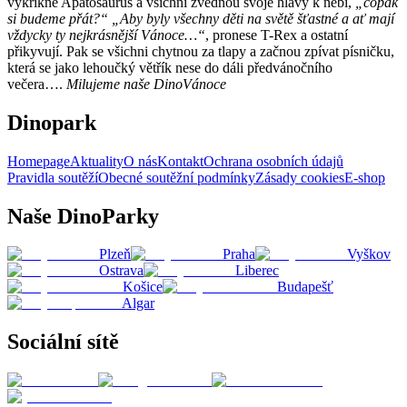
vykřikne Apatosaurus a všichni zvednou svoje hlavy k nebi,
„copak
si budeme přát?“ „Aby byly všechny děti na světě šťastné a ať mají
vždycky ty nejkrásnější Vánoce…“
, pronese T-Rex a ostatní
přikyvují. Pak se všichni chytnou za tlapy a začnou zpívat písničku,
která se jako lehoučký větřík nese do dáli předvánočního
večera….
Milujeme naše DinoVánoce
Dinopark
Homepage
Aktuality
O nás
Kontakt
Ochrana osobních údajů
Pravidla soutěží
Obecné soutěžní podmínky
Zásady cookies
E-shop
Naše DinoParky
Plzeň
Praha
Vyškov
Ostrava
Liberec
Košice
Budapešť
Algar
Sociální sítě