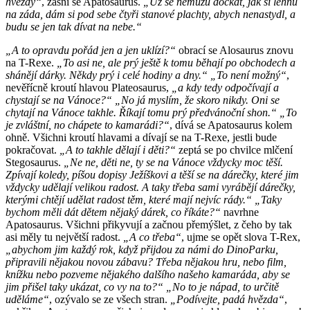
hvězdy“
, zasní se Apatosaurus.
„Už se nemůžu dočkat, jak si lehnu
na záda, dám si pod sebe čtyři stanové plachty, abych nenastydl, a
budu se jen tak dívat na nebe.“
„A to opravdu pořád jen a jen uklízí?“
obrací se Alosaurus znovu
na T-Rexe.
„To asi ne, ale prý ještě k tomu běhají po obchodech a
shánějí dárky. Někdy prý i celé hodiny a dny.“ „To není možný“
,
nevěřícně kroutí hlavou Plateosaurus,
„a kdy tedy odpočívají a
chystají se na Vánoce?“ „No já myslím, že skoro nikdy. Oni se
chytají na Vánoce takhle. Říkají tomu prý předvánoční shon.“ „To
je zvláštní, no chápete to kamarádi?“
, dívá se Apatosaurus kolem
ohně. Všichni kroutí hlavami a dívají se na T-Rexe, jestli bude
pokračovat.
„A to takhle dělají i děti?“
zeptá se po chvilce mlčení
Stegosaurus.
„Ne ne, děti ne, ty se na Vánoce vždycky moc těší.
Zpívají koledy, píšou dopisy Ježíškovi a těší se na dárečky, které jim
vždycky udělají velikou radost. A taky třeba sami vyrábějí dárečky,
kterými chtějí udělat radost těm, které mají nejvíc rády.“ „Taky
bychom měli dát dětem nějaký dárek, co říkáte?“
navrhne
Apatosaurus. Všichni přikyvují a začnou přemýšlet, z čeho by tak
asi měly tu největší radost.
„A co třeba“
, ujme se opět slova T-Rex,
„abychom jim každý rok, když přijdou za námi do DinoParku,
připravili nějakou novou zábavu? Třeba nějakou hru, nebo film,
knížku nebo pozveme nějakého dalšího našeho kamaráda, aby se
jim přišel taky ukázat, co vy na to?“ „No to je nápad, to určitě
uděláme“
, ozývalo se ze všech stran.
„Podívejte, padá hvězda“
,