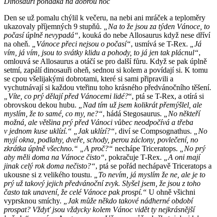
Dinosauří pohádka na dobrou noc
Den se už pomalu chýlil k večeru, na nebi ani mráček a teploměry
ukazovaly příjemných 9 stupňů.
„Na to že jsou za týden Vánoce, to
počasí úplně nevypadá“
, kouká do nebe Allosaurus když nese dříví
na oheň.
„Vánoce přeci nejsou o počasí“
, usmívá se T-Rex.
„Já
vím, já vím, jsou to svátky klidu a pohody, to já jen tak plácnul“
,
omlouvá se Allosaurus a otáčí se pro další fůru. Když se pak úplně
setmí, zapálí dinosauři oheň, sednou si kolem a povídají si. K tomu
se cpou všelijakými dobrotami, které si sami připravili a
vychutnávají si každou vteřinu toho krásného předvánočního těšení.
„Víte, co prý dělají před Vánocemi lidé?
“, ptá se T-Rex, a otírá si
obrovskou dekou hubu.
„Nad tím už jsem kolikrát přemýšlel, ale
myslím, že to samé, co my, ne?“
, hádá Stegosaurus.
„No někteří
možná, ale většina prý před Vánoci vůbec neodpočívá a třeba
v jednom kuse uklízí.“
„Jak uklízí?“
, diví se Compsognathus.
„No
myjí okna, podlahy, dveře, schody, perou záclony, povlečení, no
zkrátka úplně všechno.“ „A proč?“
nechápe Triceratops.
„No prý
aby měli doma na Vánoce čisto“
, pokračuje T-Rex.
„A oni mají
jinak celý rok doma nečisto?“
, ptá se pořád nechápavě Triceratops a
ukousne si z velikého toustu.
„To nevím, já myslím že ne, ale je to
prý už takový jejich předvánoční zvyk. Slyšel jsem, že jsou z toho
často tak unavení, že celé Vánoce pak prospí.“
U ohně všichni
vyprsknou smíchy.
„Jak může někdo takové nádherné období
prospat? Vždyť jsou vždycky kolem Vánoc vidět ty nejkrásnější