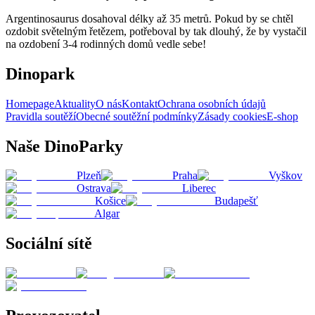
Argentinosaurus dosahoval délky až 35 metrů. Pokud by se chtěl
ozdobit světelným řetězem, potřeboval by tak dlouhý, že by vystačil
na ozdobení 3-4 rodinných domů vedle sebe!
Dinopark
Homepage
Aktuality
O nás
Kontakt
Ochrana osobních údajů
Pravidla soutěží
Obecné soutěžní podmínky
Zásady cookies
E-shop
Naše DinoParky
Plzeň
Praha
Vyškov
Ostrava
Liberec
Košice
Budapešť
Algar
Sociální sítě