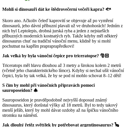
Mohli si dinosauři dát ke štědrovečerní večeři kapra?
🐟
Skoro ano. Ačkoliv čeleď kaprovití se objevuje až po vymření
dinosaurů, jeho dávní příbuzní plavali už ve druhohorách! Jedním z
nich byl Leptolepis, drobná jurská ryba a jeden z nejstarších
příbuzných moderních kostnatých ryb. Takže kdyby měl některý
dinosaurus chuť na tradiční vánoční menu, klidně by si mohl
pochutnat na kapřím prapraprapředkovi!
Jak velká by byla vánoční čepice pro triceratopse?
🎅🏻
Triceratops měl hlavu dlouhou až 3 metry a širokou kolem 2 metrů
(včetně jeho charakteristického límce). Kdyby si nechal ušít vánoční
čepici, byla by tak velká, že by se pod ní mohlo schovat 8–12 dětí!
S čím by mohl při vánočních přípravách pomoci
sauroposeidon?
🎄
Sauroposeidon je pravděpodobně nejvyšší doposud známý
dinosaurus, který dorůstal výšky až 18 metrů. Byl to tedy takový
menší jeřáb, který by mohl dávat ozdoby až na špičku vánočního
stromku na náměstí.
Jak dlouhý řetěz světýlek by potřebovat argentinosaurus?
🦕