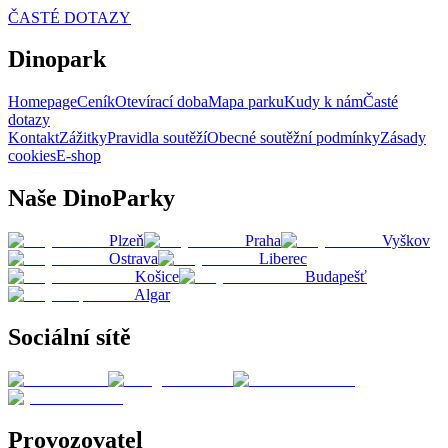
ČASTÉ DOTAZY
Dinopark
Homepage
Ceník
Otevírací doba
Mapa parku
Kudy k nám
Časté
dotazy
Kontakt
Zážitky
Pravidla soutěží
Obecné soutěžní podmínky
Zásady
cookies
E-shop
Naše DinoParky
Plzeň
Praha
Vyškov
Ostrava
Liberec
Košice
Budapešť
Algar
Sociální sítě
Provozovatel