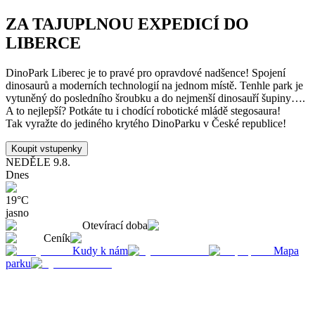
ZA TAJUPLNOU EXPEDICÍ DO
LIBERCE
DinoPark Liberec je to pravé pro opravdové nadšence! Spojení
dinosaurů a moderních technologií na jednom místě. Tenhle park je
vytuněný do posledního šroubku a do nejmenší dinosauří šupiny….
A to nejlepší? Potkáte tu i chodící robotické mládě stegosaura!
Tak vyražte do jediného krytého DinoParku v České republice!
Koupit vstupenky
NEDĚLE
9.8.
Dnes
19
°C
jasno
Otevírací doba
Ceník
Kudy k nám
Mapa
parku