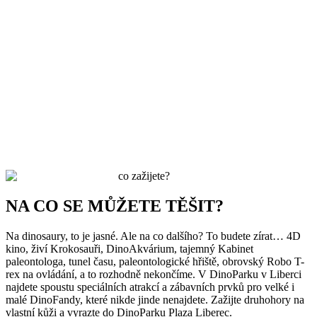
co zažijete?
NA CO SE MŮŽETE TĚŠIT?
Na dinosaury, to je jasné. Ale na co dalšího? To budete zírat… 4D
kino, živí Krokosauři, DinoAkvárium, tajemný Kabinet
paleontologa, tunel času, paleontologické hřiště, obrovský Robo T-
rex na ovládání, a to rozhodně nekončíme. V DinoParku v Liberci
najdete spoustu speciálních atrakcí a zábavních prvků pro velké i
malé DinoFandy, které nikde jinde nenajdete. Zažijte druhohory na
vlastní kůži a vyrazte do DinoParku Plaza Liberec.