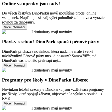
Online vstupenky jsou tady!
Do všech českých DinoParků nově spouštíme prodej online
vstupenek. Naplánujte si svůj výlet pohodlně z domova a vyrazte
rovnou za dinosaury.
Více informací
I druhohory mají novinky
Plavky s sebou! DinoPark spouští pěnové párty
DinoPark přichází s novinkou, která nadchne malé i velké
návštěvníky! Pěnové párty mezi dinosaury? Samozřřřřřejmě!
DinoPark vás toto léto překvapí nej...
Více informací
I druhohory mají novinky
Programy pro školy v DinoParku Liberec
Novinkou letošní sezóny v DinoParku jsou vzdělávací programy
pro školy, které spojují zábavu, objevování a výuku v souladu s
RVP.
Více informací
I druhohory mají novinky