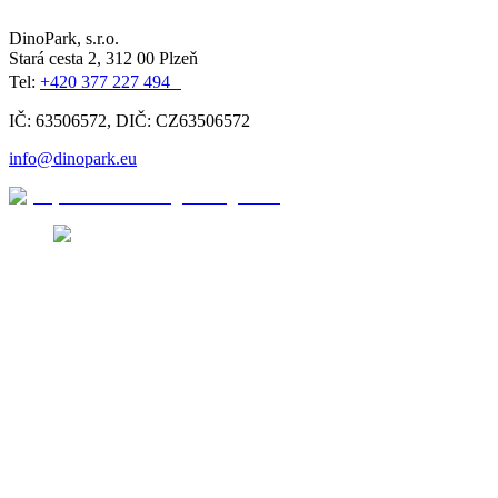
DinoPark, s.r.o.
Stará cesta 2, 312 00 Plzeň
Tel:
+420 377 227 494
IČ: 63506572, DIČ: CZ63506572
info@dinopark.eu