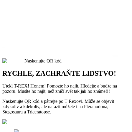
Naskenujte QR kód
RYCHLE, ZACHRAŇTE LIDSTVO!
Utekl T-REX! Honem! Pomozte ho najít. Hledejte a buďte na
pozoru. Musíte ho najít, než zničí svět tak jak ho známe!!!
Naskenujte QR kód a pátrejte po T-Rexovi. Může se objevit
kdykoliv a kdekoliv, ale narazit můžete i na Pteranodona,
Stegosaura a Triceratopse.