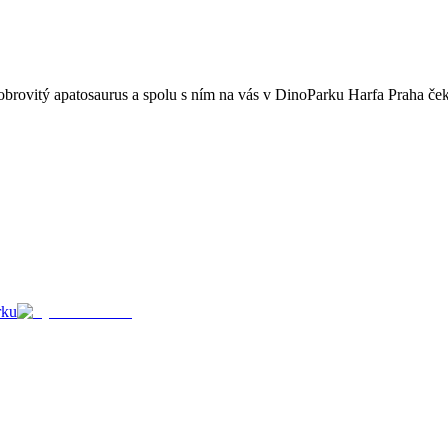
 obrovitý apatosaurus a spolu s ním na vás v DinoParku Harfa Praha ček
rku