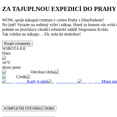
ZA TAJUPLNOU EXPEDICÍ DO PRAHY
WOW, spojit nákupní centrum v centru Prahy s DinoParkem?
No jistě! Vyrazte na rodinný výlet i nákup. Hned za branou vás uvítá
potkáte na procházce chodící robotické mládě Stegosaura Kvída.
Tak vzhůru na nákupy… Eh, teda do druhohor!
Koupit vstupenky
SOBOTA
8.8.
Dnes
16
°C
skoro jasno
Otevírací doba
Ceník
Kudy k nám
Mapa pa
KOMPLETNÍ OTEVÍRACÍ DOBA