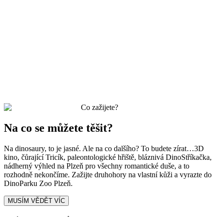
Co zažijete?
Na co se můžete těšit?
Na dinosaury, to je jasné. Ale na co dalšího? To budete zírat…3D
kino, čůrající Tricík, paleontologické hřiště, bláznivá DinoStříkačka,
nádherný výhled na Plzeň pro všechny romantické duše, a to
rozhodně nekončíme. Zažijte druhohory na vlastní kůži a vyrazte do
DinoParku Zoo Plzeň.
MUSÍM VĚDĚT VÍC