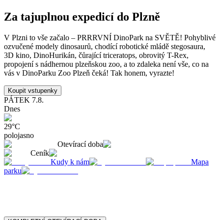
Za tajuplnou expedicí do Plzně
V Plzni to vše začalo – PRRRVNÍ DinoPark na SVĚTĚ! Pohyblivé
ozvučené modely dinosaurů, chodící robotické mládě stegosaura,
3D kino, DinoHurikán, čůrající triceratops, obrovitý T-Rex,
propojení s nádhernou plzeňskou zoo, a to zdaleka není vše, co na
vás v DinoParku Zoo Plzeň čeká! Tak honem, vyrazte!
Koupit vstupenky
PÁTEK
7.8.
Dnes
29
°C
polojasno
Otevírací doba
Ceník
Kudy k nám
Mapa
parku