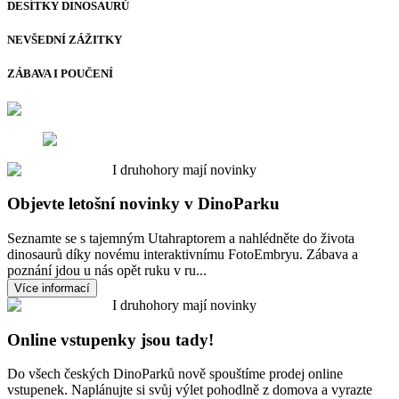
DESÍTKY DINOSAURŮ
NEVŠEDNÍ ZÁŽITKY
ZÁBAVA I POUČENÍ
I druhohory mají novinky
Objevte letošní novinky v DinoParku
Seznamte se s tajemným Utahraptorem a nahlédněte do života
dinosaurů díky novému interaktivnímu FotoEmbryu. Zábava a
poznání jdou u nás opět ruku v ru...
Více informací
I druhohory mají novinky
Online vstupenky jsou tady!
Do všech českých DinoParků nově spouštíme prodej online
vstupenek. Naplánujte si svůj výlet pohodlně z domova a vyrazte