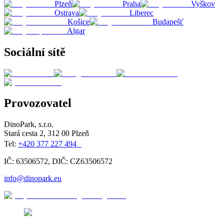
Plzeň
Praha
Vyškov
Ostrava
Liberec
Košice
Budapešť
Algar
Sociální sítě
Provozovatel
DinoPark, s.r.o.
Stará cesta 2, 312 00 Plzeň
Tel:
+420 377 227 494
IČ: 63506572, DIČ: CZ63506572
info@dinopark.eu