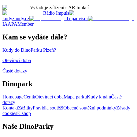
Vyžaduje zařízení s AR funkcí
Rádio Impuls
kudyznudy.cz
Tripadvisor
IAAPAMember
Kam se vydáte dále?
Kudy do DinoParku Plzeň?
Otevírací doba
Časté dotazy
Dinopark
Homepage
Ceník
Otevírací doba
Mapa parku
Kudy k nám
Časté
dotazy
Kontakt
Zážitky
Pravidla soutěží
Obecné soutěžní podmínky
Zásady
cookies
E-shop
Naše DinoParky