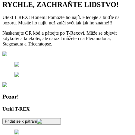
RYCHLE, ZACHRAŇTE LIDSTVO!
Utekl T-REX! Honem! Pomozte ho najít. Hledejte a buďte na
pozoru. Musíte ho najít, než zničí svět tak jak ho známe!!!
Naskenujte QR kód a pátrejte po T-Rexovi. Může se objevit
kdykoliv a kdekoliv, ale narazit můžete i na Pteranodona,
Stegosaura a Triceratopse.
Pozor!
Utekl T-REX
Přidat se k pátrání