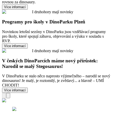
rovnou za dinosaury.
Více informací
I druhohory mají novinky
Programy pro školy v DinoParku Plzeň
Novinkou letošní sezóny v DinoParku jsou vzdělávací programy
pro školy, které spojují zábavu, objevování a výuku v souladu s
RVP.
Více informací
I druhohory mají novinky
V českých DinoParcích máme nový přírůstek:
Narodil se malý Stegosaurus!
V DinoParku se stalo něco naprosto výjimečného – narodil se nový
dinosaurus! Je malý, je roztomilý, je zvědavý... a hlavně – UMÍ
CHODIT!
Více informací