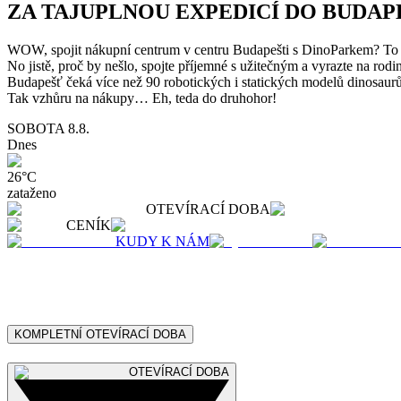
ZA TAJUPLNOU EXPEDICÍ DO BUDAP
WOW, spojit nákupní centrum v centru Budapešti s DinoParkem? To 
No jistě, proč by nešlo, spojte příjemné s užitečným a vyrazte na r
Budapešť čeká více než 90 robotických i statických modelů dinosaurů
Tak vzhůru na nákupy… Eh, teda do druhohor!
SOBOTA
8.8.
Dnes
26
°C
zataženo
OTEVÍRACÍ DOBA
CENÍK
KUDY K NÁM
KOMPLETNÍ OTEVÍRACÍ DOBA
OTEVÍRACÍ DOBA