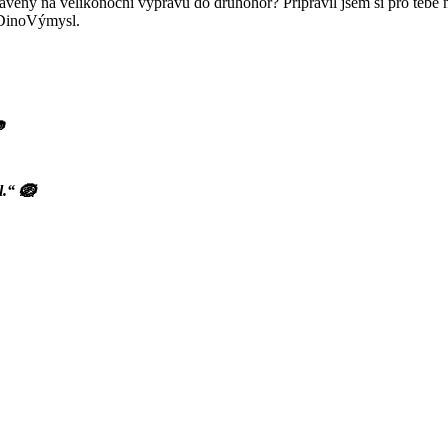
avený na velikonoční výpravu do druhohor? Připravil jsem si pro tebe n
 DinoVýmysl.

l.“ 🪺