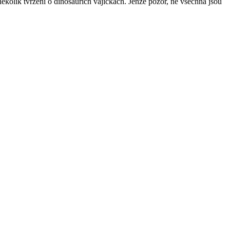
ěkolik tvrzení o dinosauřích vajíčkách. Jenže pozor, ne všechna jsou