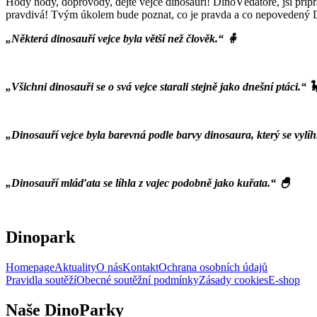
Hody hody, doprovody, dejte vejce dinosauří! DinoVědátore, jsi připr
pravdivá! Tvým úkolem bude poznat, co je pravda a co nepovedený
„Některá dinosauří vejce byla větší než člověk.“ 🧍
„Všichni dinosauři se o svá vejce starali stejně jako dnešní ptáci.“ 
„Dinosauří vejce byla barevná podle barvy dinosaura, který se vylíh
„Dinosauří mláďata se líhla z vajec podobně jako kuřata.“ 🐣
Dinopark
Homepage
Aktuality
O nás
Kontakt
Ochrana osobních údajů
Pravidla soutěží
Obecné soutěžní podmínky
Zásady cookies
E-shop
Naše DinoParky