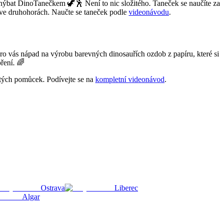
ýbat DinoTanečkem 🦖🕺 Není to nic složitého. Taneček se naučíte za c
 ve druhohorách. Naučte se taneček podle
videonávodu
.
pro vás nápad na výrobu barevných dinosauřích ozdob z papíru, které s
oření. 🌈
ožitých pomůcek. Podívejte se na
kompletní videonávod
.
Ostrava
Liberec
Algar