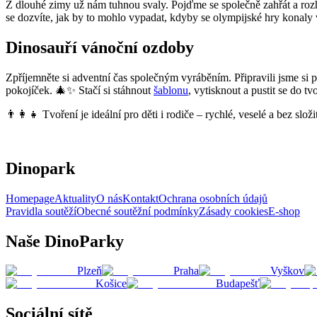
Z dlouhé zimy už nám tuhnou svaly. Pojďme se společně zahřát a rozh
se dozvíte, jak by to mohlo vypadat, kdyby se olympijské hry konaly
Dinosauří vánoční ozdoby
Zpříjemněte si adventní čas společným vyráběním. Připravili jsme si 
pokojíček. 🎄✨ Stačí si stáhnout
šablonu
, vytisknout a pustit se do tv
👨‍👩‍👧 Tvoření je ideální pro děti i rodiče – rychlé, veselé a bez sl
Dinopark
Homepage
Aktuality
O nás
Kontakt
Ochrana osobních údajů
Pravidla soutěží
Obecné soutěžní podmínky
Zásady cookies
E-shop
Naše DinoParky
Plzeň
Praha
Vyškov
Košice
Budapešť
Sociální sítě