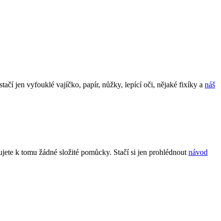
tačí jen vyfouklé vajíčko, papír, nůžky, lepící oči, nějaké fixíky a
náš
ujete k tomu žádné složité pomůcky. Stačí si jen prohlédnout
návod