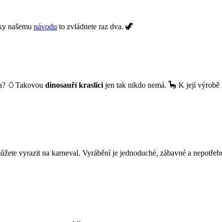
Díky našemu
návodu
to zvládnete raz dva. 🦖
íčka? 🥚Takovou
dinosauří kraslici
jen tak nikdo nemá. 🦕 K její výrobě s
můžete vyrazit na karneval. Vyrábění je jednoduché, zábavné a nepotřeb