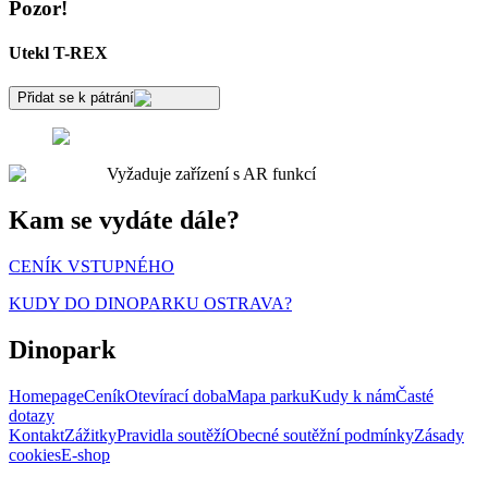
Pozor!
Utekl T-REX
Přidat se k pátrání
Vyžaduje zařízení s AR funkcí
Kam se vydáte dále?
CENÍK VSTUPNÉHO
KUDY DO DINOPARKU OSTRAVA?
Dinopark
Homepage
Ceník
Otevírací doba
Mapa parku
Kudy k nám
Časté
dotazy
Kontakt
Zážitky
Pravidla soutěží
Obecné soutěžní podmínky
Zásady
cookies
E-shop