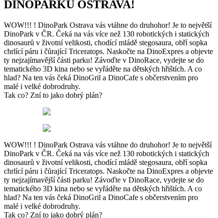
DINOPARKU OSTRAVA!
WOW!!! ! DinoPark Ostrava vás vtáhne do druhohor! Je to největší
DinoPark v ČR. Čeká na vás více než 130 robotických i statických
dinosaurů v životní velikosti, chodící mládě stegosaura, obří sopka
chrlící páru i čůrající Triceratops. Naskočte na DinoExpres a objevte
ty nejzajímavější části parku! Závoďte v DinoRace, vydejte se do
tematického 3D kina nebo se vyřáděte na dětských hřištích. A co
hlad? Na ten vás čeká DinoGril a DinoCafe s občerstvením pro
malé i velké dobrodruhy.
Tak co? Zní to jako dobrý plán?
WOW!!! ! DinoPark Ostrava vás vtáhne do druhohor! Je to největší
DinoPark v ČR. Čeká na vás více než 130 robotických i statických
dinosaurů v životní velikosti, chodící mládě stegosaura, obří sopka
chrlící páru i čůrající Triceratops. Naskočte na DinoExpres a objevte
ty nejzajímavější části parku! Závoďte v DinoRace, vydejte se do
tematického 3D kina nebo se vyřáděte na dětských hřištích. A co
hlad? Na ten vás čeká DinoGril a DinoCafe s občerstvením pro
malé i velké dobrodruhy.
Tak co? Zní to jako dobrý plán?