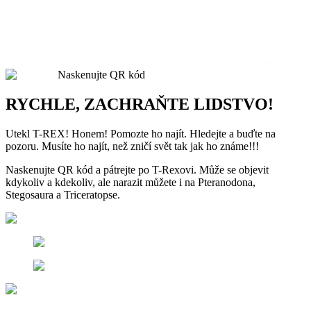
Naskenujte QR kód
RYCHLE, ZACHRAŇTE LIDSTVO!
Utekl T-REX! Honem! Pomozte ho najít. Hledejte a buďte na
pozoru. Musíte ho najít, než zničí svět tak jak ho známe!!!
Naskenujte QR kód a pátrejte po T-Rexovi. Může se objevit
kdykoliv a kdekoliv, ale narazit můžete i na Pteranodona,
Stegosaura a Triceratopse.