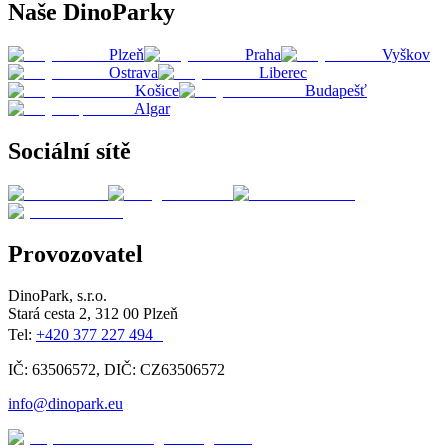
Naše DinoParky
Plzeň
Praha
Vyškov
Ostrava
Liberec
Košice
Budapešť
Algar
Sociální sítě
Provozovatel
DinoPark, s.r.o.
Stará cesta 2, 312 00 Plzeň
Tel:
+420 377 227 494
IČ: 63506572, DIČ: CZ63506572
info@dinopark.eu