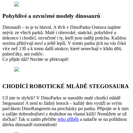
Pohyblivé a ozvučené modely dinosaurů
Dinosauři – to je to hlavní. A těch v DinoParku Ostrava najdete
nejvíc ze všech parků. Malé i obrovské, statické, pohyblivé a
dokonce i chodící, ozvučené i ty, kteří jsou raději potichu. Každou
sezónu přibývají noví a ještě lepší. V tomto parku jich na vás čeká
více než 130 a k tomu další atrakce, které nenechají v klidu děti,
puberťáky, ani rodiče.
Co přijde dál? Nechte se překvapit!
CHODÍCÍ ROBOTICKÉ MLÁDĚ STEGOSAURA
Už jste to slyšeli? V DinoParku se narodilo malé chodící mládě
Stegosaura! A není to žádný lenoch – každý den vyráží se svým
parťákem DinoRangerem na procházky po parku. Připojte se k nim
a zažijte dobrodružství z druhohor na vlastní kůži! Nemůžete se už
dočkat? Tak si zatím přečtěte
jeho příběh
a nalaďte se na pořádnou
dávku dinosauří roztomilosti!