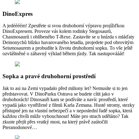
DinoExpres
A jedéééém! Zpestřete si svou druhohorní výpravu projížďkou
DinoExpresem. Proveze vás kolem rodinky Stegosaurů,
Chasmosaurů i oblíbeného T-Rexe. Zastavíte se u hnízda s mláďaty
Deinonychů blízko havarovaného letadla, projedete pod obrovitým
Seismosaurem a probudíte k životu druhohorní sopku. To vše ještě
ozvláštněné o zábavný výklad během jízdy. Tak nastupovááát!
Sopka a pravé druhohorní prostředí
Jak to asi na Zemi vypadalo před miliony let? Nemusíte si to jen
představovat. V DinoParku Ostrava se budete cítit jako v
druhohorách! Dinosauři kam se podíváte a navíc prostředí, které
vypadá jako vystřižené z filmů Karla Zemana. Husté stromy, stezky
přístupné jen na vlastní nebezpečí a v neposlední řadě sopka, která
každou chvíli může vybouchnout! Máte pro strach uděláno? Tak
zkuste přejít přes vratký most, na který právě zaútočili
Pteranodonové…