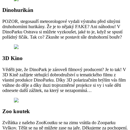
Dinohurikán
POZOR, stegosauří meteorologové vydali výstrahu před silnými
druhohorními hurikány. Že je to nějaký FAKE? Ani náhodou! V
DinoParku Ostrava si můžete vyzkoušet, jaké to je, když se spustí
pořádný fičák. Tak co? Zkusíte se postavit síle druhohorní bouře?
3D Kino
Věděli jste, že DinoPark je zároveň filmový producent? Je to tak! V
3D Kině zažijete strhující dobrodružství u tematického filmu z
vlastní produkce DinoParku. Díky 3D polarizačním brýlím vás film
vtáhne do děje a díky iluzi trojrozměrné projekce si vy i vaše děti
odnesete další zážitek, na který se nezapomíná…
Zoo koutek
Zvířátka z našeho ZooKoutku se na zimu vrátila do Zooparku
Vyškov. Těšit se na ně můžete zase na jaře. Děkujeme za pochopení.