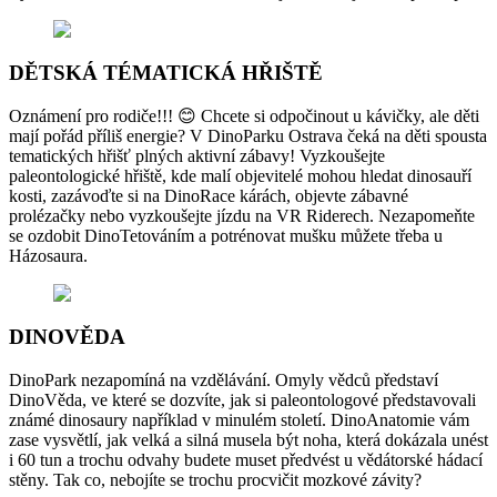
DĚTSKÁ TÉMATICKÁ HŘIŠTĚ
Oznámení pro rodiče!!! 😊 Chcete si odpočinout u kávičky, ale děti
mají pořád příliš energie? V DinoParku Ostrava čeká na děti spousta
tematických hřišť plných aktivní zábavy! Vyzkoušejte
paleontologické hřiště, kde malí objevitelé mohou hledat dinosauří
kosti, zazávoďte si na DinoRace kárách, objevte zábavné
prolézačky nebo vyzkoušejte jízdu na VR Riderech. Nezapomeňte
se ozdobit DinoTetováním a potrénovat mušku můžete třeba u
Házosaura.
DINOVĚDA
DinoPark nezapomíná na vzdělávání. Omyly vědců představí
DinoVěda, ve které se dozvíte, jak si paleontologové představovali
známé dinosaury například v minulém století. DinoAnatomie vám
zase vysvětlí, jak velká a silná musela být noha, která dokázala unést
i 60 tun a trochu odvahy budete muset předvést u vědátorské hádací
stěny. Tak co, nebojíte se trochu procvičit mozkové závity?