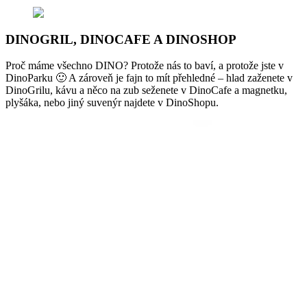
DINOGRIL, DINOCAFE A DINOSHOP
Proč máme všechno DINO? Protože nás to baví, a protože jste v
DinoParku 🙂 A zároveň je fajn to mít přehledné – hlad zaženete v
DinoGrilu, kávu a něco na zub seženete v DinoCafe a magnetku,
plyšáka, nebo jiný suvenýr najdete v DinoShopu.