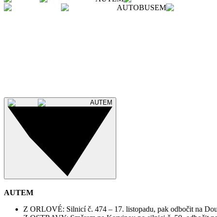
AUTOBUSEM
AUTEM
Z ORLOVÉ: Silnicí č. 474 – 17. listopadu, pak odbočit na Do
Z OSTRAVY: Směrem na Karvinou po silnici č. 59, odbočit n
Z KARVINÉ: Směrem na Ostravu po silnici č. 59, odbočit na
Odkaz na Google Maps
AUTEM
AUTEM
Z ORLOVÉ: Silnicí č. 474 – 17. listopadu, pak odbočit na Do