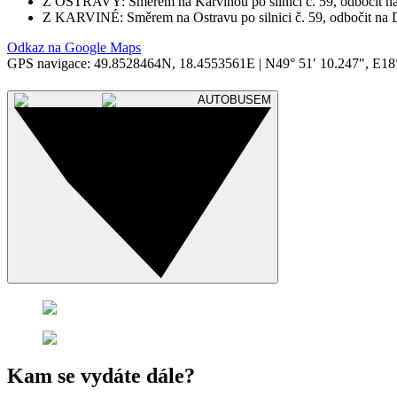
Z OSTRAVY: Směrem na Karvinou po silnici č. 59, odbočit n
Z KARVINÉ: Směrem na Ostravu po silnici č. 59, odbočit na
Odkaz na Google Maps
GPS navigace: 49.8528464N, 18.4553561E | N49° 51′ 10.247″, E18°
AUTOBUSEM
Kam se vydáte dále?