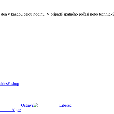
ý den v každou celou hodinu. V případě špatného počasí nebo technic
okies
E-shop
Ostrava
Liberec
Algar