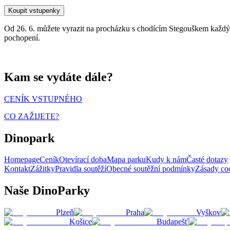
Koupit vstupenky
Od 26. 6. můžete vyrazit na procházku s chodícím Stegouškem každ
pochopení.
Kam se vydáte dále?
CENÍK VSTUPNÉHO
CO ZAŽIJETE?
Dinopark
Homepage
Ceník
Otevírací doba
Mapa parku
Kudy k nám
Časté dotazy
Kontakt
Zážitky
Pravidla soutěží
Obecné soutěžní podmínky
Zásady co
Naše DinoParky
Plzeň
Praha
Vyškov
Košice
Budapešť