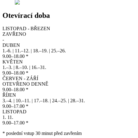
Otevírací doba
LISTOPAD - BŘEZEN
ZAVŘENO
-
DUBEN
1.-6. | 11.–12. | 18.–19. | 25.–26.
9
.
0
0
–
1
8
.
0
0
*
KVĚTEN
1.–3. | 8.–10. | 16.–31.
9
.
0
0
–
1
8
.
0
0
*
ČERVEN - ZÁŘÍ
OTEVŘENO DENNĚ
9
.
0
0
–
1
8
.
0
0
*
ŘÍJEN
3.–4. | 10.–11. | 17.–18. | 24.–25. | 28.–31.
9
.
0
0
–
1
7
.
0
0
*
LISTOPAD
1. 11.
9
.
0
0
–
1
7
.
0
0
*
* poslední vstup 30 minut před zavřením