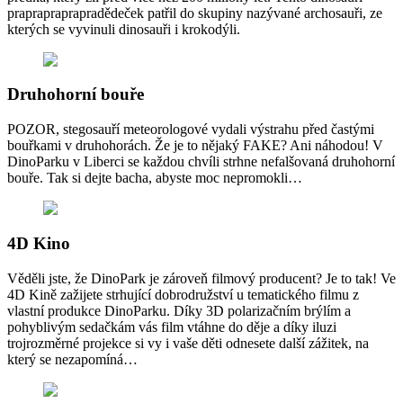
praprapraprapradědeček patřil do skupiny nazývané archosauři, ze
kterých se vyvinuli dinosauři i krokodýli.
Druhohorní bouře
POZOR, stegosauří meteorologové vydali výstrahu před častými
bouřkami v druhohorách. Že je to nějaký FAKE? Ani náhodou! V
DinoParku v Liberci se každou chvíli strhne nefalšovaná druhohorní
bouře. Tak si dejte bacha, abyste moc nepromokli…
4D Kino
Věděli jste, že DinoPark je zároveň filmový producent? Je to tak! Ve
4D Kině zažijete strhující dobrodružství u tematického filmu z
vlastní produkce DinoParku. Díky 3D polarizačním brýlím a
pohyblivým sedačkám vás film vtáhne do děje a díky iluzi
trojrozměrné projekce si vy i vaše děti odnesete další zážitek, na
který se nezapomíná…