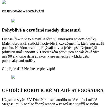
OBJEVOVÁNÍ A POZNÁVÁNÍ
Pohyblivé a ozvučené modely dinosaurů
Dinosauři – to je to hlavní. A těch v DinoParku najdete desítky.
Malé i obrovské, statické i pohyblivé, ozvučené i ty, kteří jsou raději
potichu. Každou sezónu přibývají noví a ještě lepší. Nejnovější
přírůstek umí i chodit! V Libereckém parku jich na vás čeká více
než 90 a k tomu další atrakce, které nenechají v klidu děti,
puberťáky, ani rodiče.
Co přijde dál? Nechte se překvapit!
CHODÍCÍ ROBOTICKÉ MLÁDĚ STEGOSAURA
Už jste to slyšeli? V DinoParku se narodilo malé chodící mládě
Stegosaura! A není to žádný lenoch – každý den vyráží se svým