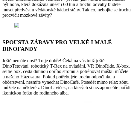
být noha, která dokázala unést i 60 tun a trochu odvahy budete
muset předvést u vědátorské hádací stěny. Tak co, nebojíte se trochu
procvičit mozkové závity?
SPOUSTA ZÁBAVY PRO VELKÉ I MALÉ
DINOFANDY
Ještě nemáte dost? To je dobře! Čeká na vás totiž ještě
DinoTetování, robotický T-Rex na ovládání, VR DinoRide, X-box,
selfie box, cesta dutinou obřího stromu a potrénovat mušku můžete
u našeho Házosaura. Pokud potřebujete trochu odpočinku a
občerstvení, nesmíte vynechat DinoCafé. Posedět mimo relax zónu
můžete na některé z DinoLaviček, na kterých si nezapomeňte pořídit
ikonickou fotku do rodinného alba.