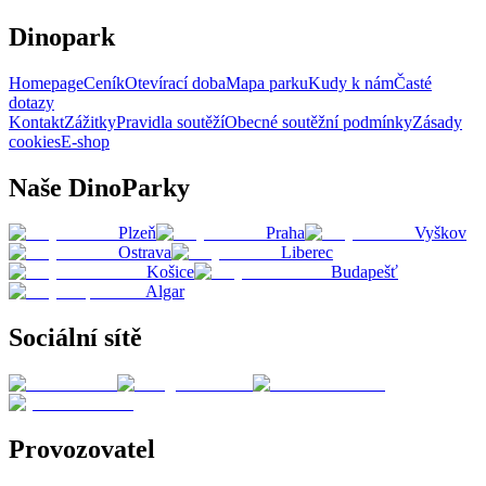
Dinopark
Homepage
Ceník
Otevírací doba
Mapa parku
Kudy k nám
Časté
dotazy
Kontakt
Zážitky
Pravidla soutěží
Obecné soutěžní podmínky
Zásady
cookies
E-shop
Naše DinoParky
Plzeň
Praha
Vyškov
Ostrava
Liberec
Košice
Budapešť
Algar
Sociální sítě
Provozovatel