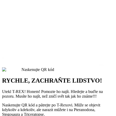
Naskenujte QR kód
RYCHLE, ZACHRAŇTE LIDSTVO!
Utekl T-REX! Honem! Pomozte ho najít. Hledejte a buďte na
pozoru. Musíte ho najít, než zničí svět tak jak ho známe!!!
Naskenujte QR kód a pátrejte po T-Rexovi. Může se objevit
kdykoliv a kdekoliv, ale narazit můžete i na Pteranodona,
Stegosaura a Triceratopse.