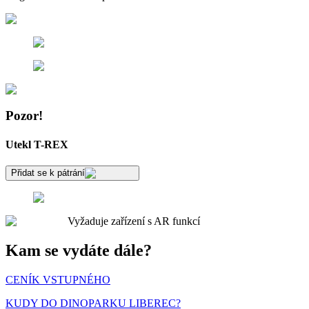
Pozor!
Utekl T-REX
Přidat se k pátrání
Vyžaduje zařízení s AR funkcí
Kam se vydáte dále?
CENÍK VSTUPNÉHO
KUDY DO DINOPARKU LIBEREC?