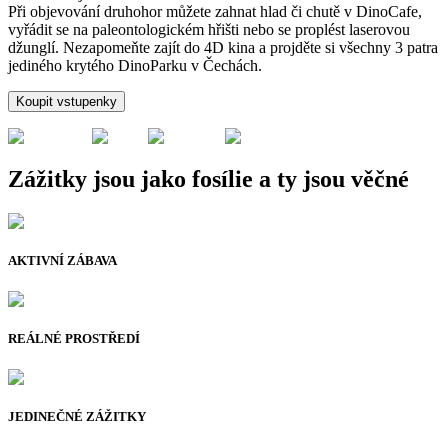
Při objevování druhohor můžete zahnat hlad či chutě v DinoCafe,
vyřádit se na paleontologickém hřišti nebo se proplést laserovou
džunglí. Nezapomeňte zajít do 4D kina a projděte si všechny 3 patra
jediného krytého DinoParku v Čechách.
Koupit vstupenky
Zážitky jsou jako fosílie a ty jsou věčné
AKTIVNÍ ZÁBAVA
REÁLNÉ PROSTŘEDÍ
JEDINEČNÉ ZÁŽITKY