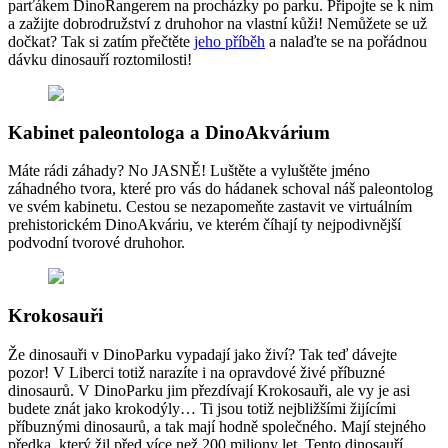
parťákem DinoRangerem na procházky po parku. Připojte se k nim
a zažijte dobrodružství z druhohor na vlastní kůži! Nemůžete se už
dočkat? Tak si zatím přečtěte
jeho příběh
a nalaďte se na pořádnou
dávku dinosauří roztomilosti!
Kabinet paleontologa a DinoAkvárium
Máte rádi záhady? No JASNĚ! Luštěte a vyluštěte jméno
záhadného tvora, které pro vás do hádanek schoval náš paleontolog
ve svém kabinetu. Cestou se nezapomeňte zastavit ve virtuálním
prehistorickém DinoAkváriu, ve kterém číhají ty nejpodivnější
podvodní tvorové druhohor.
Krokosauři
Že dinosauři v DinoParku vypadají jako živí? Tak teď dávejte
pozor! V Liberci totiž narazíte i na opravdové živé příbuzné
dinosaurů. V DinoParku jim přezdívají Krokosauři, ale vy je asi
budete znát jako krokodýly… Ti jsou totiž nejbližšími žijícími
příbuznými dinosaurů, a tak mají hodně společného. Mají stejného
předka, který žil před více než 200 miliony let. Tento dinosauří