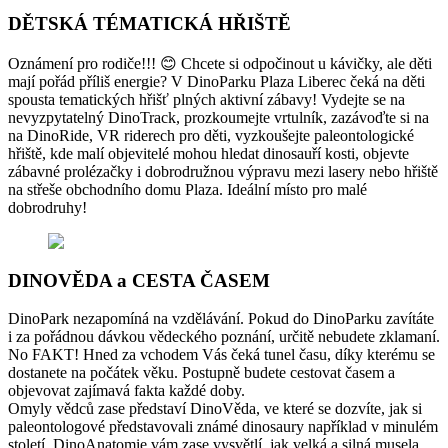
DĚTSKÁ TÉMATICKÁ HŘIŠTĚ
Oznámení pro rodiče!!! 😊 Chcete si odpočinout u kávičky, ale děti
mají pořád příliš energie? V DinoParku Plaza Liberec čeká na děti
spousta tematických hřišť plných aktivní zábavy! Vydejte se na
nevyzpytatelný DinoTrack, prozkoumejte vrtulník, zazávoďte si na
na DinoRide, VR riderech pro děti, vyzkoušejte paleontologické
hřiště, kde malí objevitelé mohou hledat dinosauří kosti, objevte
zábavné prolézačky i dobrodružnou výpravu mezi lasery nebo hřiště
na střeše obchodního domu Plaza. Ideální místo pro malé
dobrodruhy!
DINOVĚDA a CESTA ČASEM
DinoPark nezapomíná na vzdělávání. Pokud do DinoParku zavítáte
i za pořádnou dávkou vědeckého poznání, určitě nebudete zklamaní.
No FAKT! Hned za vchodem Vás čeká tunel času, díky kterému se
dostanete na počátek věku. Postupně budete cestovat časem a
objevovat zajímavá fakta každé doby.
Omyly vědců zase představí DinoVěda, ve které se dozvíte, jak si
paleontologové představovali známé dinosaury například v minulém
století. DinoAnatomie vám zase vysvětlí, jak velká a silná musela