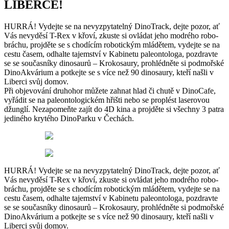
LIBERCE!
HURRÁ! Vydejte se na nevyzpytatelný DinoTrack, dejte pozor, ať
Vás nevyděsí T-Rex v křoví, zkuste si ovládat jeho modrého robo-
bráchu, projděte se s chodícím robotickým mládětem, vydejte se na
cestu časem, odhalte tajemství v Kabinetu paleontologa, pozdravte
se se současníky dinosaurů – Krokosaury, prohlédněte si podmořské
DinoAkvárium a potkejte se s více než 90 dinosaury, kteří našli v
Liberci svůj domov.
Při objevování druhohor můžete zahnat hlad či chutě v DinoCafe,
vyřádit se na paleontologickém hřišti nebo se proplést laserovou
džunglí. Nezapomeňte zajít do 4D kina a projděte si všechny 3 patra
jediného krytého DinoParku v Čechách.
HURRÁ! Vydejte se na nevyzpytatelný DinoTrack, dejte pozor, ať
Vás nevyděsí T-Rex v křoví, zkuste si ovládat jeho modrého robo-
bráchu, projděte se s chodícím robotickým mládětem, vydejte se na
cestu časem, odhalte tajemství v Kabinetu paleontologa, pozdravte
se se současníky dinosaurů – Krokosaury, prohlédněte si podmořské
DinoAkvárium a potkejte se s více než 90 dinosaury, kteří našli v
Liberci svůj domov.