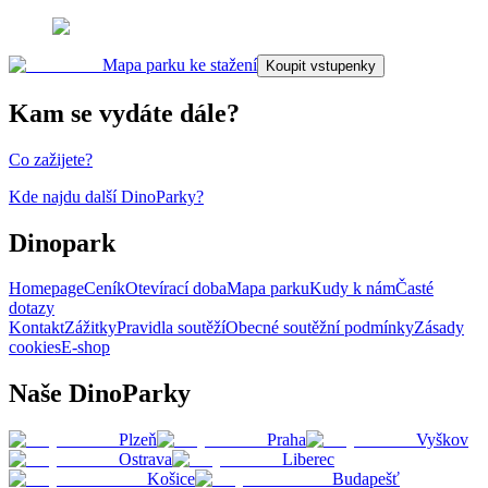
Mapa parku ke stažení
Koupit vstupenky
Kam se vydáte dále?
Co zažijete?
Kde najdu další DinoParky?
Dinopark
Homepage
Ceník
Otevírací doba
Mapa parku
Kudy k nám
Časté
dotazy
Kontakt
Zážitky
Pravidla soutěží
Obecné soutěžní podmínky
Zásady
cookies
E-shop
Naše DinoParky
Plzeň
Praha
Vyškov
Ostrava
Liberec
Košice
Budapešť