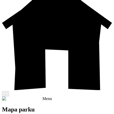
...
Menu
Mapa parku