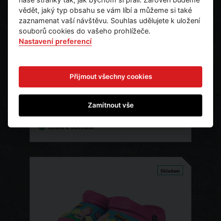
vědět, jaký typ obsahu se vám líbí a můžeme si také
zaznamenat vaší návštěvu. Souhlas udělujete k uložení
souborů cookies do vašeho prohlížeče.
Nastavení preferencí
Pánské bílé tričko Chovatel
dinosaurů
Přijmout všechny cookies
280 Kč
Detail
Zamítnout vše
231 Kč bez DPH
Ihned k odeslání
Skladem