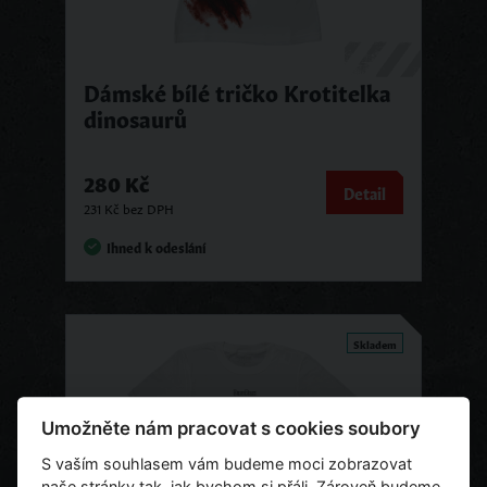
Dámské bílé tričko Krotitelka
dinosaurů
280 Kč
Detail
231 Kč bez DPH
Ihned k odeslání
Skladem
Umožněte nám pracovat s cookies soubory
S vaším souhlasem vám budeme moci zobrazovat
naše stránky tak, jak bychom si přáli. Zároveň budeme