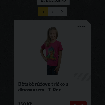
OD NEJDRAŽŠÍHO
1
2
Skladem
Dětské růžové tričko s
dinosaurem - T-Rex
250 Kč