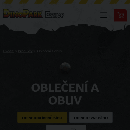
Úvodní
»
Produkty
»
Oblečení a obuv
OBLEČENÍ A
OBUV
OD NEJOBLÍBENĚJŠÍHO
OD NEJLEVNĚJŠÍHO