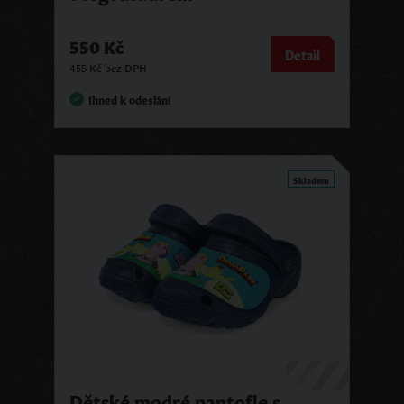
550 Kč
Detail
455 Kč bez DPH
Ihned k odeslání
Skladem
Dětské modré pantofle s