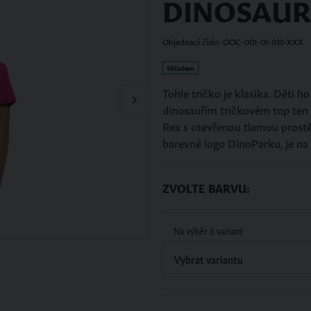
DINOSAUR
Objednací číslo: OOC-001-01-010-XXX
Skladem
Tohle tričko je klasika. Děti h
dinosauřím tričkovém top ten s
Nač
Rex s otevřenou tlamou prostě 
barevné logo DinoParku, je na
ZVOLTE BARVU:
Na výběr 5 variant
Vybrat variantu