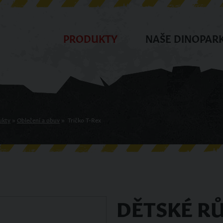
PRODUKTY
NAŠE DINOPAR
ukty
»
Oblečení a obuv
»
Tričko T-Rex
DĚTSKÉ RŮ