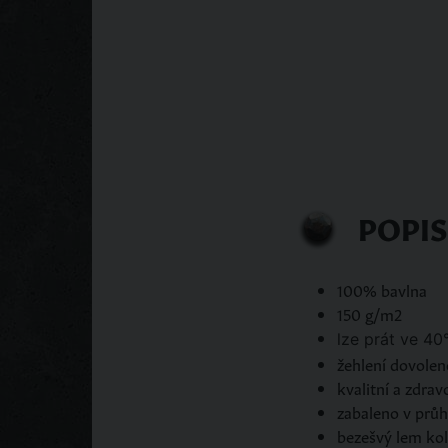
POPI
100% bavlna
150 g/m2
lze prát ve 40
žehlení dovole
kvalitní a zdra
zabaleno v prů
bezešvý lem ko