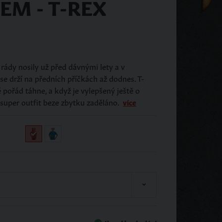
EM - T-REX
o rády nosily už před dávnými lety a v
e drží na předních příčkách až dodnes. T-
ítám obrázek
pořád táhne, a když je vylepšený ještě o
 super outfit beze zbytku zaděláno.
více