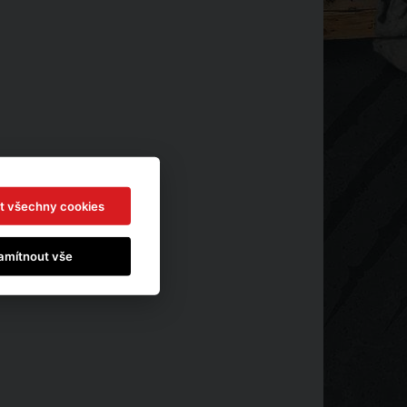
t všechny cookies
amítnout vše