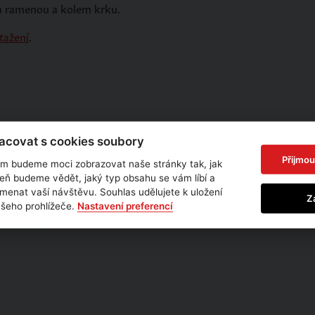
a ramenou a kolem krku.
tažení
.
davateli:
covat s cookies soubory
Přijmou
m budeme moci zobrazovat naše stránky tak, jak
veň budeme vědět, jaký typ obsahu se vám líbí a
enat vaší návštěvu. Souhlas udělujete k uložení
Z
ašeho prohlížeče.
Nastavení preferencí