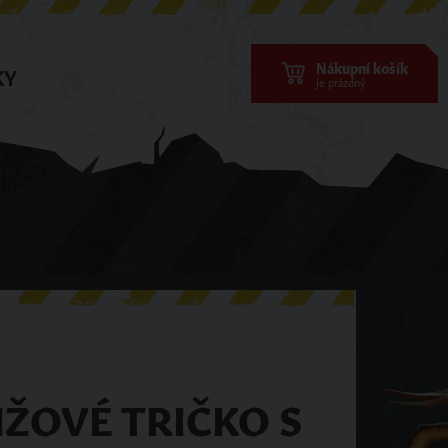
Nákupní košík
KY
je prázdný
ŽOVÉ TRIČKO S