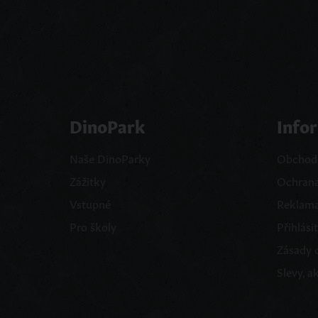
DinoPark
Info
Naše DinoParky
Obchod
Zážitky
Ochrana
Vstupné
Reklama
Pro školy
Přihlásit
Zásady 
Slevy, a