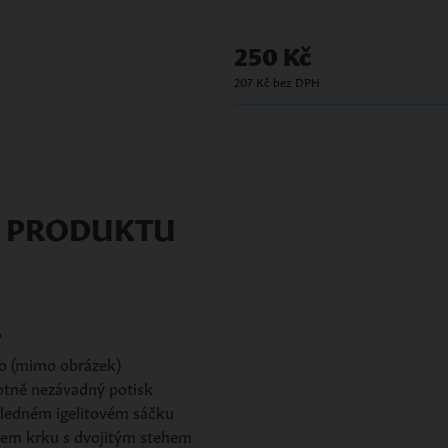
250 Kč
207 Kč bez DPH
S PRODUKTU
°
no (mimo obrázek)
votně nezávadný potisk
hledném igelitovém sáčku
lem krku s dvojitým stehem