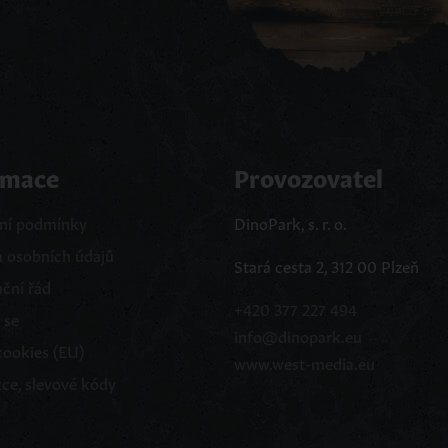
rmace
Provozovatel
ní podmínky
DinoPark, s. r. o.
 osobních údajů
Stará cesta 2, 312 00 Plzeň
ční řád
+420 377 227 494
 se
info@dinopark.eu
cookies (EU)
www.west-media.eu
kce, slevové kódy