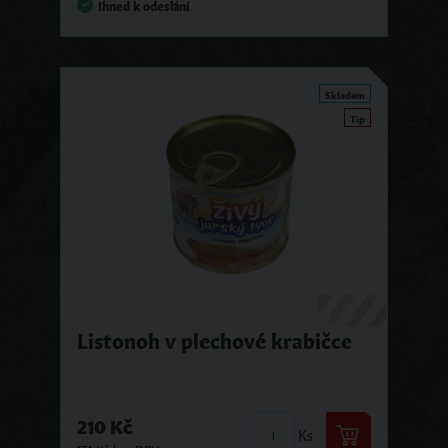
Ihned k odeslání
Skladem
Tip
Listonoh v plechové krabičce
210 Kč
Ks
174 Kč bez DPH