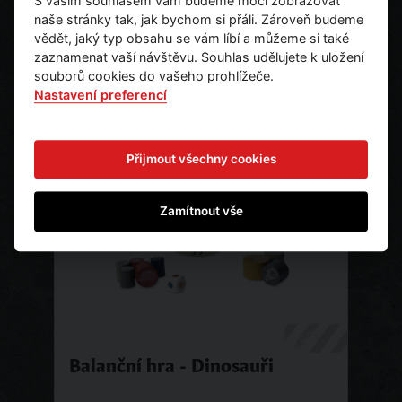
S vaším souhlasem vám budeme moci zobrazovat
790 Kč
Ks
naše stránky tak, jak bychom si přáli. Zároveň budeme
653 Kč bez DPH
vědět, jaký typ obsahu se vám líbí a můžeme si také
zaznamenat vaší návštěvu. Souhlas udělujete k uložení
Ihned k odeslání
souborů cookies do vašeho prohlížeče.
Nastavení preferencí
Skladem
Přijmout všechny cookies
Zamítnout vše
Balanční hra - Dinosauři