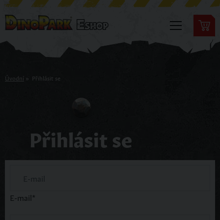
Úvodní
»
Přihlásit se
Přihlásit se
E-mail
*