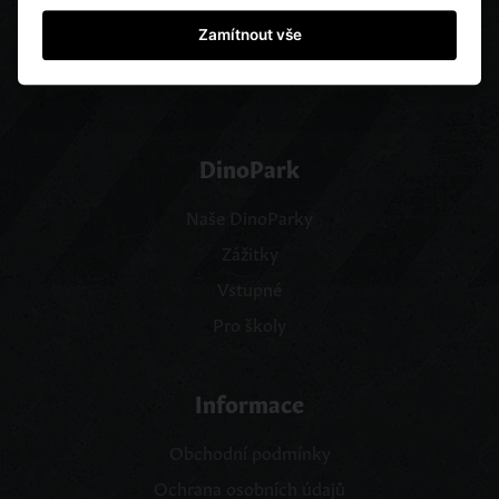
Zamítnout vše
ALGAR
BUDAPEST
DinoPark
Naše DinoParky
Zážitky
Vstupné
Pro školy
Informace
Obchodní podmínky
Ochrana osobních údajů