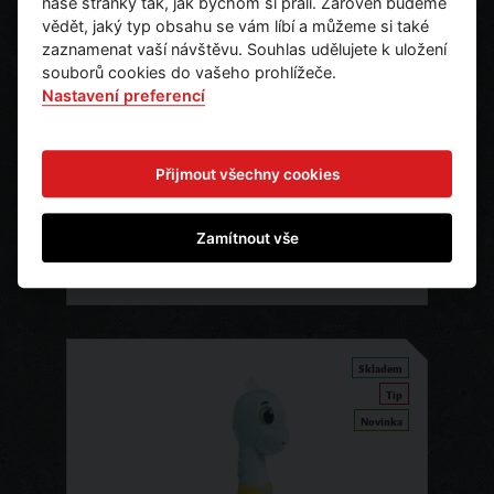
naše stránky tak, jak bychom si přáli. Zároveň budeme
vědět, jaký typ obsahu se vám líbí a můžeme si také
zaznamenat vaší návštěvu. Souhlas udělujete k uložení
souborů cookies do vašeho prohlížeče.
Nastavení preferencí
Plyšová hračka Brachiosaurus
Přijmout všechny cookies
290 Kč
Ks
240 Kč bez DPH
Zamítnout vše
Ihned k odeslání
Skladem
Tip
Novinka