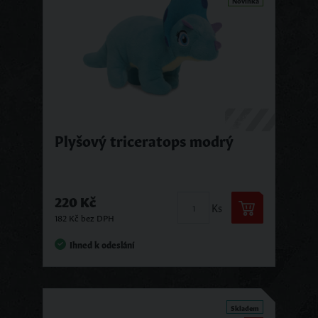
Plyšový triceratops modrý
220 Kč
Ks
182 Kč bez DPH
Ihned k odeslání
Skladem