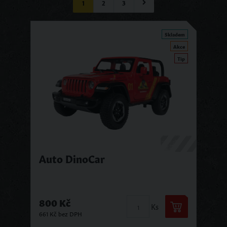
1
2
3
Skladem
Akce
Tip
Auto DinoCar
800 Kč
Ks
661 Kč bez DPH