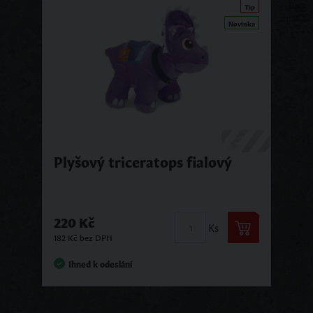
Tip
Novinka
Plyšový triceratops fialový
220 Kč
Ks
182 Kč bez DPH
Ihned k odeslání