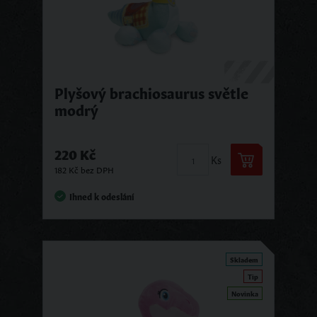
Plyšový brachiosaurus světle
modrý
220 Kč
Ks
182 Kč bez DPH
Ihned k odeslání
Skladem
Tip
Novinka