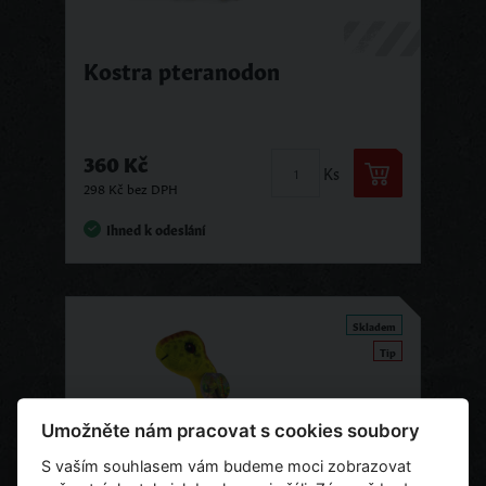
Kostra pteranodon
360 Kč
Ks
298 Kč bez DPH
Ihned k odeslání
Skladem
Tip
Umožněte nám pracovat s cookies soubory
S vaším souhlasem vám budeme moci zobrazovat