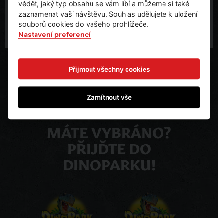
vědět, jaký typ obsahu se vám líbí a můžeme si také
Plzeň 301 00.
zaznamenat vaší návštěvu. Souhlas udělujete k uložení
souborů cookies do vašeho prohlížeče.
Nastavení preferencí
Přijmout všechny cookies
Zamítnout vše
MÁTE VYBRÁNO?
PŘIJĎTE DO
DINOPARKU!