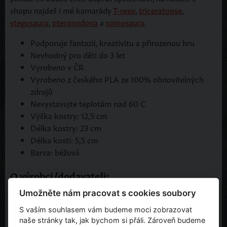
shopu najdeš i mé kamarády
T-rexe
,
triceratopse
,
stegosaura
,
pteranodona
a
spinosaura
.
Podporuje fantazii, kreativitu a přirozenou hru
Nevhodný pro děti do 3 let
Vyrobeno v ČR
Vyrobeno z českého PLA ze 100% obnovitelných
zdrojů
Nevystavujte teplotám nad 60 C
Výška kostry: 12,5 cm
Délka kostry: 23 cm
Délka kosti: 5,5 cm
Barva: béžová
O výrobci/dodavateli:
Umožněte nám pracovat s cookies soubory
Para bodas s.r.o.
S vaším souhlasem vám budeme moci zobrazovat
Budilova 161/15
naše stránky tak, jak bychom si přáli. Zároveň budeme