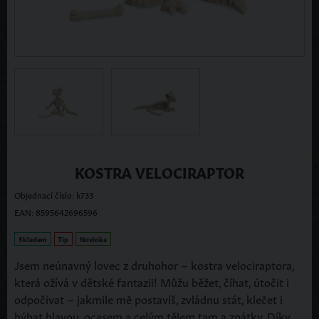
KOSTRA VELOCIRAPTOR
Objednací číslo: k733
EAN: 8595642696596
Skladem
Tip
Novinka
Jsem neúnavný lovec z druhohor – kostra velociraptora,
která ožívá v dětské fantazii! Můžu běžet, číhat, útočit i
odpočívat – jakmile mě postavíš, zvládnu stát, klečet i
hýbat hlavou, ocasem a celým tělem tam a zpátky. Díky