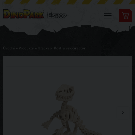
Úvodní
»
Produkty
»
Hračky
»
Kostra velociraptor