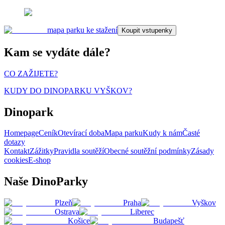
mapa parku ke stažení
Koupit vstupenky
Kam se vydáte dále?
CO ZAŽIJETE?
KUDY DO DINOPARKU VYŠKOV?
Dinopark
Homepage
Ceník
Otevírací doba
Mapa parku
Kudy k nám
Časté
dotazy
Kontakt
Zážitky
Pravidla soutěží
Obecné soutěžní podmínky
Zásady
cookies
E-shop
Naše DinoParky
Plzeň
Praha
Vyškov
Ostrava
Liberec
Košice
Budapešť