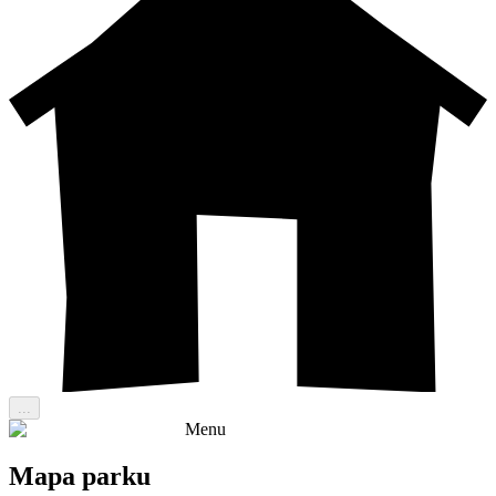
...
Menu
Mapa parku