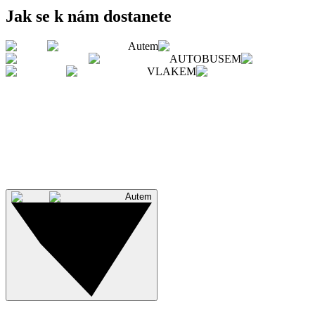
Jak se k nám dostanete
Autem
AUTOBUSEM
VLAKEM
AUTEM
Z hlavního průtahu Vyškovem odbočte u prodejny LIDL ve smě
Cesta celým Vyškovem je značena hnědými informačními sm
Odkaz na Google Maps
Autem