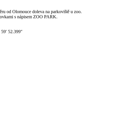
ru od Olomouce doleva na parkoviště u zoo.
ěrovkami s nápisem ZOO PARK.
 59′ 52.399″