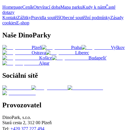
Homepage
Ceník
Otevírací doba
Mapa parku
Kudy k nám
Časté
dotazy
Kontakt
Zážitky
Pravidla soutěží
Obecné soutěžní podmínky
Zásady
cookies
E-shop
Naše DinoParky
Plzeň
Praha
Vyškov
Ostrava
Liberec
Košice
Budapešť
Algar
Sociální sítě
Provozovatel
DinoPark, s.r.o.
Stará cesta 2, 312 00 Plzeň
Tel:
+420 377 227 494