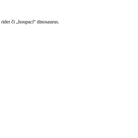
ider či „houpací“ dinosaurus.