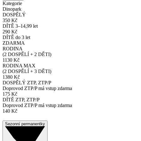
Kategorie
Dinopark
DOSPĚLÝ
350 Kč
DÍTĚ 3–14,99 let
290 Kč
DÍTĚ do 3 let
ZDARMA
RODINA
(2 DOSPĚLÍ + 2 DĚTI)
1130 Kč
RODINA MAX
(2 DOSPĚLÍ + 3 DĚTI)
1380 Kč
DOSPĚLÝ ZTP, ZTP/P
Doprovod ZTP/P má vstup zdarma
175 Kč
DÍTĚ ZTP, ZTP/P
Doprovod ZTP/P má vstup zdarma
140 Kč
Sezonní permanentky