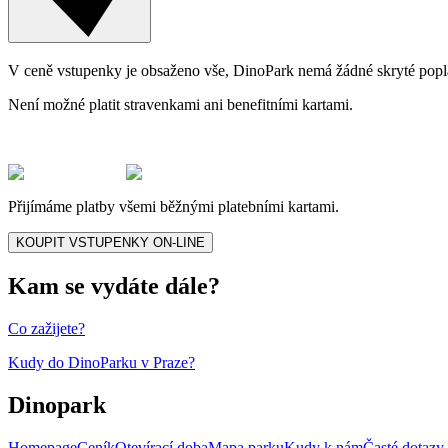
V ceně vstupenky je obsaženo vše, DinoPark nemá žádné skryté popla
Není možné platit stravenkami ani benefitními kartami.
Přijímáme platby všemi běžnými platebními kartami.
KOUPIT VSTUPENKY ON-LINE
Kam se vydáte dále?
Co zažijete?
Kudy do DinoParku v Praze?
Dinopark
Homepage
Ceník
Otevírací doba
Mapa parku
Kudy k nám
Časté dotazy