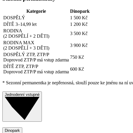
Kategorie
Dinopark
DOSPĚLÝ
1 500 Kč
DÍTĚ 3–14,99 let
1 200 Kč
RODINA
3 500 Kč
(2 DOSPĚLÍ + 2 DĚTI)
RODINA MAX
3 900 Kč
(2 DOSPĚLÍ + 3 DĚTI)
DOSPĚLÝ ZTP, ZTP/P
750 Kč
Doprovod ZTP/P má vstup zdarma
DÍTĚ ZTP, ZTP/P
600 Kč
Doprovod ZTP/P má vstup zdarma
* Sezonní permanentka je nepřenosná, slouží pouze ke jménu na ní 
Jednodenní vstupné
Dinopark