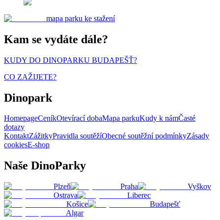
mapa parku ke stažení
Kam se vydáte dále?
KUDY DO DINOPARKU BUDAPEŠŤ?
CO ZAŽIJETE?
Dinopark
Homepage
Ceník
Otevírací doba
Mapa parku
Kudy k nám
Časté
dotazy
Kontakt
Zážitky
Pravidla soutěží
Obecné soutěžní podmínky
Zásady
cookies
E-shop
Naše DinoParky
Plzeň
Praha
Vyškov
Ostrava
Liberec
Košice
Budapešť
Algar