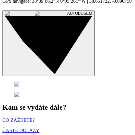
GPS navigace: 38°39’06.2″N 0°05’26.7″W | 38.651722, -0.090750
AUTOBUSEM
Kam se vydáte dále?
CO ZAŽIJETE?
ČASTÉ DOTAZY