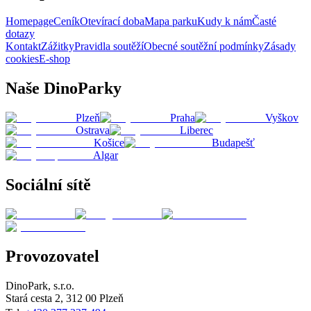
Homepage
Ceník
Otevírací doba
Mapa parku
Kudy k nám
Časté
dotazy
Kontakt
Zážitky
Pravidla soutěží
Obecné soutěžní podmínky
Zásady
cookies
E-shop
Naše DinoParky
Plzeň
Praha
Vyškov
Ostrava
Liberec
Košice
Budapešť
Algar
Sociální sítě
Provozovatel
DinoPark, s.r.o.
Stará cesta 2, 312 00 Plzeň