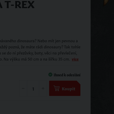
 T-REX
bávaného dinosaura? Nebo mít jen pevnou a
ítám obrázek
aždý pozná, že máte rádi dinosaury? Tak tohle
 se do ní přezůvky, boty, věci na převlečení,
. Na výšku má 50 cm a na šířku 35 cm.
více
Ihned k odeslání
Koupit