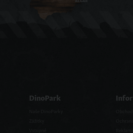
ALGAR
DinoPark
Info
Naše DinoParky
Obchod
Zážitky
Ochrana
Vstupné
Reklama