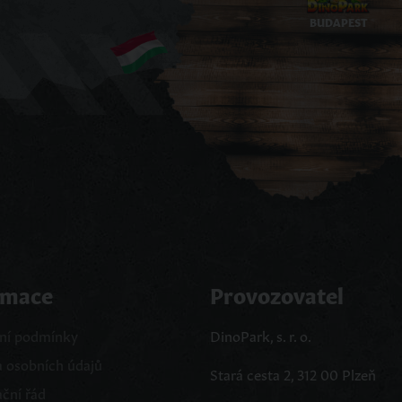
BUDAPEST
rmace
Provozovatel
ní podmínky
DinoPark, s. r. o.
 osobních údajů
Stará cesta 2, 312 00 Plzeň
ční řád