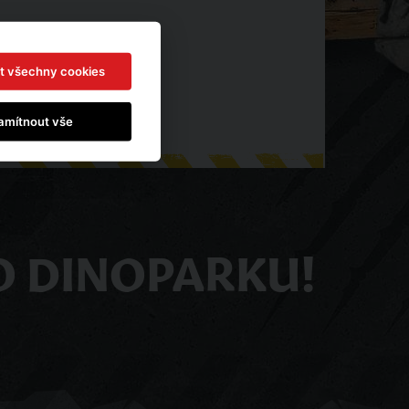
t všechny cookies
amítnout vše
O DINOPARKU!