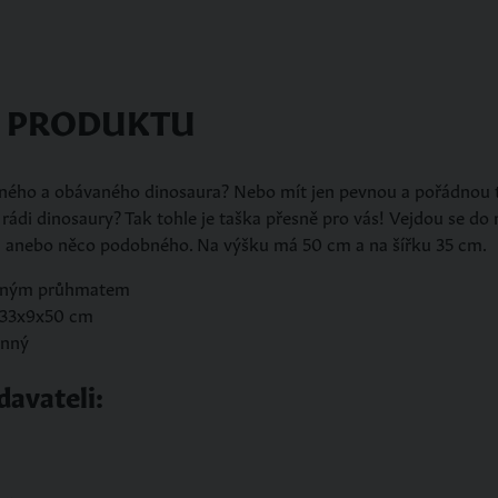
S PRODUKTU
ného a obávaného dinosaura? Nebo mít jen pevnou a pořádnou t
rádi dinosaury? Tak tohle je taška přesně pro vás! Vejdou se do n
na anebo něco podobného. Na výšku má 50 cm a na šířku 35 cm.
něným průhmatem
 33x9x50 cm
anný
davateli: