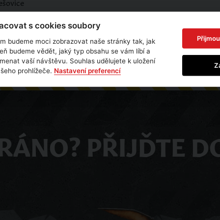
ešovice
.cz
covat s cookies soubory
Přijmou
m budeme moci zobrazovat naše stránky tak, jak
veň budeme vědět, jaký typ obsahu se vám líbí a
enat vaší návštěvu. Souhlas udělujete k uložení
Z
ašeho prohlížeče.
Nastavení preferencí
RÁNO? PŘIJĎTE D