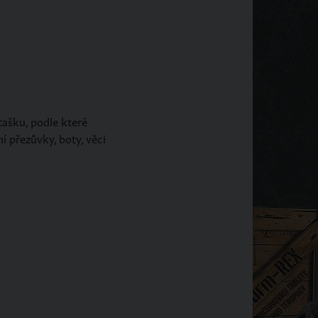
ašku, podle které
í přezůvky, boty, věci