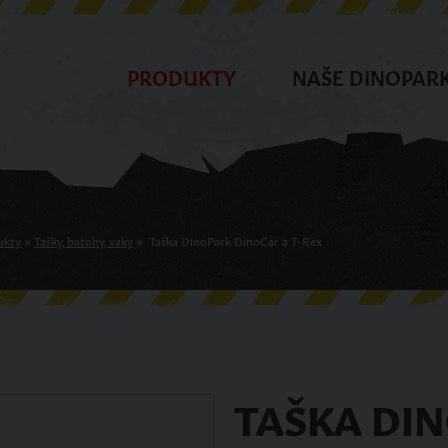
PRODUKTY
NAŠE DINOPAR
ukty
»
Tašky, batohy, vaky
»
Taška DinoPark DinoCar a T-Rex
TAŠKA DI