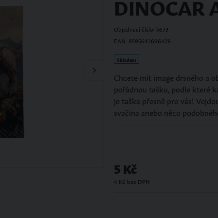
DINOCAR A
Objednací číslo: k673
EAN: 8595642696428
Skladem
Chcete mít image drsného a o
Nač
pořádnou tašku, podle které k
je taška přesně pro vás! Vejdou
svačina anebo něco podobného
5 Kč
4 Kč bez DPH