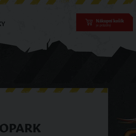
Nákupní košík
KY
je prázdný
NOPARK