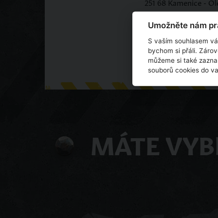
251 68 Kamenice - Ol
vangillern@vangillern
Umožněte nám pra
S vaším souhlasem vá
bychom si přáli. Záro
můžeme si také zaznam
souborů cookies do v
MÁTE VYB