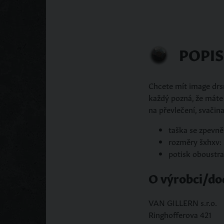
POPI
Chcete mít image drs
každý pozná, že máte 
na převlečení, svači
taška se zpev
rozměry šxhxv:
potisk oboustr
O výrobci/do
VAN GILLERN s.r.o.
Ringhofferova 421