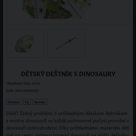
DĚTSKÝ DEŠTNÍK S DINOSAURY
Objednací číslo: k734
EAN: 8592190859121
Skladem
Tip
Novinka
Déšť? Žádný problém! S průhledným dětským deštníkem
s motivy dinosaurů se každé pošmourné počasí promění v
dinosauří dobrodružství. Díky průhlednému materiálu děti
vidí na cestu, zatímco barevní dinosauři na plášti deštníku