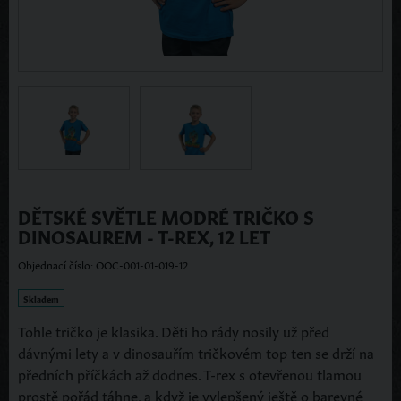
DĚTSKÉ SVĚTLE MODRÉ TRIČKO S
DINOSAUREM - T-REX, 12 LET
Objednací číslo: OOC-001-01-019-12
Skladem
Tohle tričko je klasika. Děti ho rády nosily už před
dávnými lety a v dinosauřím tričkovém top ten se drží na
předních příčkách až dodnes. T-rex s otevřenou tlamou
prostě pořád táhne, a když je vylepšený ještě o barevné