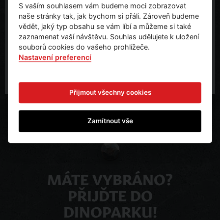
S vaším souhlasem vám budeme moci zobrazovat
Bucharova 2657/12
naše stránky tak, jak bychom si přáli. Zároveň budeme
Building C 4th floor
vědět, jaký typ obsahu se vám líbí a můžeme si také
158 00 Praha 5
zaznamenat vaší návštěvu. Souhlas udělujete k uložení
Česká republika
souborů cookies do vašeho prohlížeče.
vyroba@danielson.cz
Nastavení preferencí
Přijmout všechny cookies
Zamítnout vše
MÁTE VYBRÁNO?
PŘIJĎTE DO
DINOPARKU!