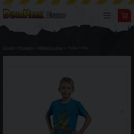
Úvodní
»
Produkty
»
Oblečení a obuv
»
Tričko T-Rex