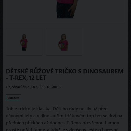
DĚTSKÉ RŮŽOVÉ TRIČKO S DINOSAUREM
- T-REX, 12 LET
Objednací číslo: OOC-001-01-010-12
Skladem
Tohle tričko je klasika. Děti ho rády nosily už před
dávnými lety a v dinosauřím tričkovém top ten se drží na
předních příčkách až dodnes. T-Rex s otevřenou tlamou
prostě pořád táhne, a když je vylepšený ještě o barevné