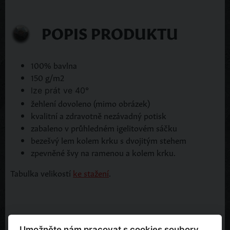
POPIS PRODUKTU
100% bavlna
150 g/m2
lze prát ve 40°
žehlení dovoleno (mimo obrázek)
kvalitní a zdravotně nezávadný potisk
zabaleno v průhledném igelitovém sáčku
bezešvý lem kolem krku s dvojitým stehem
zpevněné švy na ramenou a kolem krku.
Tabulka velikostí
ke stažení
.
Umožněte nám pracovat s cookies soubory