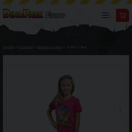
Úvodní
»
Produkty
»
Oblečení a obuv
»
Tričko T-Rex