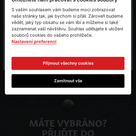
O výrobci/dodavateli:
S vaším souhlasem vám budeme moci zobrazovat
naše stránky tak, jak bychom si přáli. Zároveň budeme
Bucharova 2657/12
vědět, jaký typ obsahu se vám líbí a můžeme si také
Building C 4th floor
zaznamenat vaší návštěvu. Souhlas udělujete k uložení
158 00 Praha 5
souborů cookies do vašeho prohlížeče.
Česká republika
Nastavení preferencí
vyroba@danielson.cz
Přijmout všechny cookies
Zamítnout vše
MÁTE VYBRÁNO?
PŘIJĎTE DO