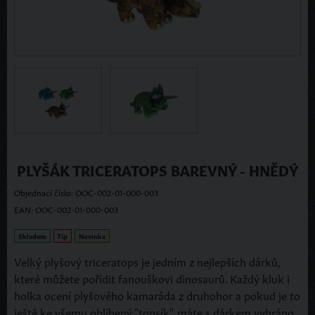
PLYŠÁK TRICERATOPS BAREVNÝ - HNĚDÝ
Objednací číslo: OOC-002-01-000-003
EAN: OOC-002-01-000-003
Skladem
Tip
Novinka
Velký plyšový triceratops je jedním z nejlepších dárků,
které můžete pořídit fanouškovi dinosaurů. Každý kluk i
holka ocení plyšového kamaráda z druhohor a pokud je to
ještě ke všemu oblíbený "topsík", máte s dárkem vyhráno.