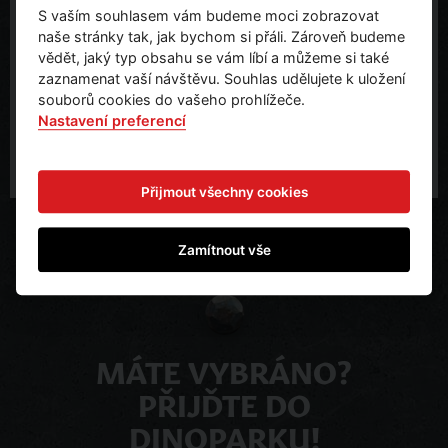
S vaším souhlasem vám budeme moci zobrazovat
Teddies s. r. o.
naše stránky tak, jak bychom si přáli. Zároveň budeme
U Dlouhoňovic 1494
vědět, jaký typ obsahu se vám líbí a můžeme si také
564 01 Žamberk
zaznamenat vaší návštěvu. Souhlas udělujete k uložení
office@teddies.cz
souborů cookies do vašeho prohlížeče.
Nastavení preferencí
Přijmout všechny cookies
Zamítnout vše
MÁTE VYBRÁNO?
PŘIJĎTE DO
DINOPARKU!