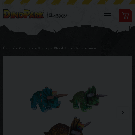
Úvodní
»
Produkty
»
Hračky
»
Plyšák triceratops barevný