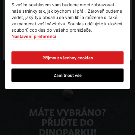
S vaším souhlasem vám budeme moci zobrazovat
Teddies s. r. o.
naše stránky tak, jak bychom si přáli. Zároveň budeme
U Dlouhoňovic 1494
vědět, jaký typ obsahu se vám líbí a můžeme si také
564 01 Žamberk
zaznamenat vaší návštěvu. Souhlas udělujete k uložení
office@teddies.cz
souborů cookies do vašeho prohlížeče.
Nastavení preferencí
Přijmout všechny cookies
Zamítnout vše
MÁTE VYBRÁNO?
PŘIJĎTE DO
DINOPARKU!