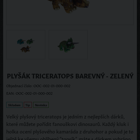
PLYŠÁK TRICERATOPS BAREVNÝ - ZELENÝ
Objednací číslo: OOC-002-01-000-002
EAN: OOC-002-01-000-002
Skladem
Tip
Novinka
Velký plyšový triceratops je jedním z nejlepších dárků,
které můžete pořídit fanouškovi dinosaurů. Každý kluk i
holka ocení plyšového kamaráda z druhohor a pokud je to
ještě ke všemu oblíbený "topsík", máte s dárkem vyhráno.