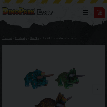
Úvodní
»
Produkty
»
Hračky
»
Plyšák triceratops barevný