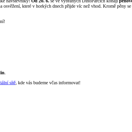
elké návštěvníky!
Od 20. 6.
se ve vybraných DinoParcích konají
pěnov
c a osvěžení, které v horkých dnech přijde víc než vhod. Kromě pěny se
ní!
din
.
iální sítě
, kde vás budeme včas informovat!