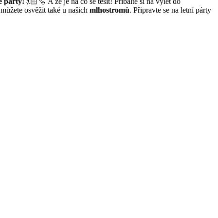
é párty!
💃🏻🫧 A že je na co se těšit! Přibalte si na výlet do
 můžete osvěžit také u našich
mlhostromů
. Připravte se na letní párty