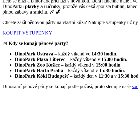
Léto se blíží a DinoPark přichází s novinkou, která nadchne malé i v
DinoParku
plavky a ručníky
, protože vás čeká spousta bublin, tane
plnou zábavy a smíchu. 🎉 🦖
Chcete zažít pěnovou párty na vlastní kůži? Nakupte vstupenky už ny
KOUPIT VSTUPENKY
📅
Kdy se konají pěnové párty?
DinoPark Ostrava
– každý víkend ve
14:30 hodin
.
DinoPark Plaza Liberec
– každý víkend v
15:00 hodin
.
DinoPark Zoo Košice
– každý víkend v
15:00 hodin
.
DinoPark Harfa Praha
– každý víkend v
15:30 hodin
.
DinoPark Köki Budapešť
– každý den v
11:30
a v
15:30 ho
Dinosauří pěnové párty se konají podle počasí, proto sledujte naše
soc
Dinopark