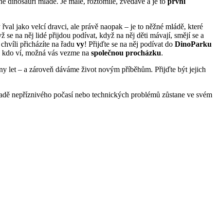
jné dinosauří mládě. Je malé, roztomilé, zvědavé a je to
první
 řval jako velcí dravci, ale právě naopak – je to něžné mládě, které
 se na něj lidé přijdou podívat, když na něj děti mávají, smějí se a
 chvíli přicházíte na řadu
vy
! Přijďte se na něj podívat do
DinoParku
a kdo ví, možná vás vezme na
společnou procházku
.
ony let – a zároveň dáváme život novým příběhům. Přijďte být jejich
padě nepříznivého počasí nebo technických problémů zůstane ve svém