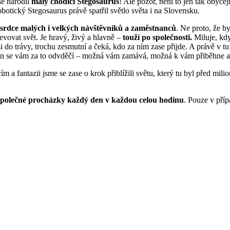
se narodil
malý chodící Stegosaurus
! Ale pozor, není to jen tak obyče
botický Stegosaurus právě spatřil světlo světa i na Slovensku.
l srdce malých i velkých návštěvníků a zaměstnanců
. Ne proto, že by
evovat svět. Je hravý, živý a hlavně –
touží po společnosti.
Miluje, když
si do trávy, trochu zesmutní a čeká, kdo za ním zase přijde. A právě v tu
! On se vám za to odvděčí – možná vám zamává, možná k vám přiběhne 
 fantazii jsme se zase o krok přiblížili světu, který tu byl před mili
společné procházky každý den v každou celou hodinu
. Pouze v pří