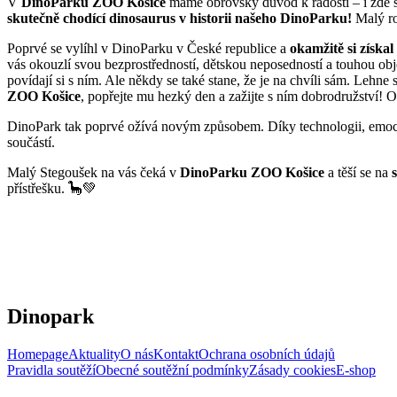
V
DinoParku ZOO Košice
máme obrovský důvod k radosti – i zde 
skutečně chodící dinosaurus v historii našeho DinoParku!
Malý ro
Poprvé se vylíhl v DinoParku v České republice a
okamžitě si získa
vás okouzlí svou bezprostředností, dětskou neposedností a touhou obj
povídají si s ním. Ale někdy se také stane, že je na chvíli sám. Lehne 
ZOO Košice
, popřejte mu hezký den a zažijte s ním dobrodružství
DinoPark tak poprvé ožívá novým způsobem. Díky technologii, emocím a
součástí.
Malý Stegoušek na vás čeká v
DinoParku ZOO Košice
a těší se na
přístřešku. 🦕💚
Dinopark
Homepage
Aktuality
O nás
Kontakt
Ochrana osobních údajů
Pravidla soutěží
Obecné soutěžní podmínky
Zásady cookies
E-shop