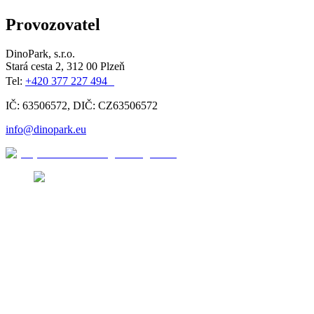
Provozovatel
DinoPark, s.r.o.
Stará cesta 2, 312 00 Plzeň
Tel:
+420 377 227 494
IČ: 63506572, DIČ: CZ63506572
info@dinopark.eu