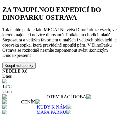
ZA TAJUPLNOU EXPEDICÍ DO
DINOPARKU OSTRAVA
Tak tenhle park je fakt MEGA! Největší DinoPark ze všech, ve
kterém najdete i nejvíce dinosaurů. Potkáte tu chodící mládě
Stegosaura a velkým favoritem u malých i velkých objevitelů je
obrovská sopka, která pravidelně upouští páru. V DinoParku
Ostrava se rozhodně nesmíte zapomenout svézt ikonickým
DinoExpresem!
Koupit vstupenky
NEDĚLE
9.8.
Dnes
14
°C
jasno
OTEVÍRACÍ DOBA
CENÍK
KUDY K NÁM
MAPA PARKU