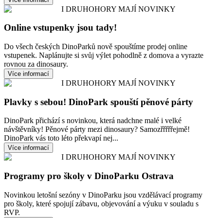
I DRUHOHORY MAJÍ NOVINKY
Online vstupenky jsou tady!
Do všech českých DinoParků nově spouštíme prodej online
vstupenek. Naplánujte si svůj výlet pohodlně z domova a vyrazte
rovnou za dinosaury.
Více informací
I DRUHOHORY MAJÍ NOVINKY
Plavky s sebou! DinoPark spouští pěnové párty
DinoPark přichází s novinkou, která nadchne malé i velké
návštěvníky! Pěnové párty mezi dinosaury? Samozřřřřřejmě!
DinoPark vás toto léto překvapí nej...
Více informací
I DRUHOHORY MAJÍ NOVINKY
Programy pro školy v DinoParku Ostrava
Novinkou letošní sezóny v DinoParku jsou vzdělávací programy
pro školy, které spojují zábavu, objevování a výuku v souladu s
RVP.