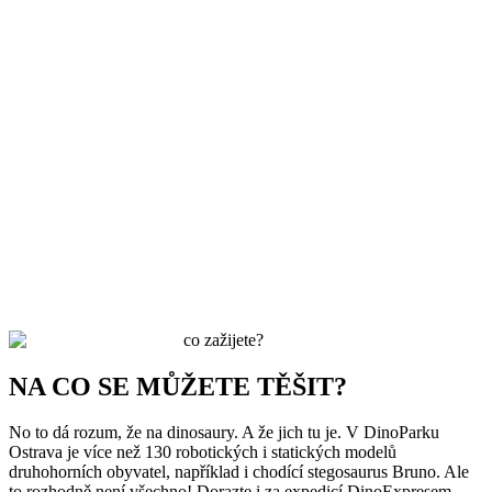
co zažijete?
NA CO SE MŮŽETE TĚŠIT?
No to dá rozum, že na dinosaury. A že jich tu je. V DinoParku
Ostrava je více než 130 robotických i statických modelů
druhohorních obyvatel, například i chodící stegosaurus Bruno. Ale
to rozhodně není všechno! Dorazte i za expedicí DinoExpresem,