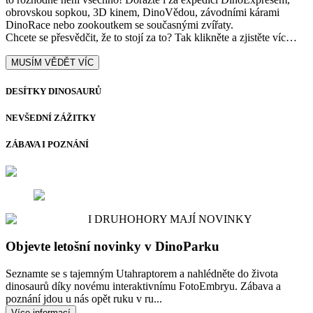
obrovskou sopkou, 3D kinem, DinoVědou, závodními kárami
DinoRace nebo zookoutkem se současnými zvířaty.
Chcete se přesvědčit, že to stojí za to? Tak klikněte a zjistěte víc…
MUSÍM VĚDĚT VÍC
DESÍTKY DINOSAURŮ
NEVŠEDNÍ ZÁŽITKY
ZÁBAVA I POZNÁNÍ
I DRUHOHORY MAJÍ NOVINKY
Objevte letošní novinky v DinoParku
Seznamte se s tajemným Utahraptorem a nahlédněte do života
dinosaurů díky novému interaktivnímu FotoEmbryu. Zábava a
poznání jdou u nás opět ruku v ru...
Více informací