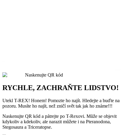
Naskenujte QR kód
RYCHLE, ZACHRAŇTE LIDSTVO!
Utekl T-REX! Honem! Pomozte ho najít. Hledejte a buďte na
pozoru. Musíte ho najít, než zničí svět tak jak ho známe!!!
Naskenujte QR kód a pátrejte po T-Rexovi. Může se objevit
kdykoliv a kdekoliv, ale narazit můžete i na Pteranodona,
Stegosaura a Triceratopse.