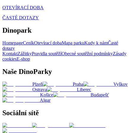
OTEVÍRACÍ DOBA
ČASTÉ DOTAZY
Dinopark
Homepage
Ceník
Otevírací doba
Mapa parku
Kudy k nám
Časté
dotazy
Kontakt
Zážitky
Pravidla soutěží
Obecné soutěžní podmínky
Zásady
cookies
E-shop
Naše DinoParky
Plzeň
Praha
Vyškov
Ostrava
Liberec
Košice
Budapešť
Algar
Sociální sítě