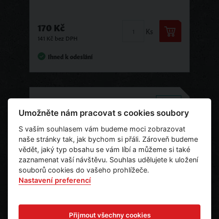
170 Kč
Ks
141 Kč bez DPH
Ihned k odeslání
Skladem
Tip
Umožněte nám pracovat s cookies soubory
Novinka
S vaším souhlasem vám budeme moci zobrazovat
naše stránky tak, jak bychom si přáli. Zároveň budeme
vědět, jaký typ obsahu se vám líbí a můžeme si také
zaznamenat vaší návštěvu. Souhlas udělujete k uložení
souborů cookies do vašeho prohlížeče.
Nastavení preferencí
Přijmout všechny cookies