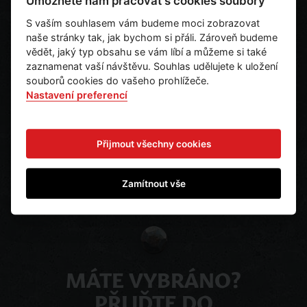
Umožněte nám pracovat s cookies soubory
Propiska DinoPark - různé
S vaším souhlasem vám budeme moci zobrazovat
barvy
naše stránky tak, jak bychom si přáli. Zároveň budeme
vědět, jaký typ obsahu se vám líbí a můžeme si také
zaznamenat vaší návštěvu. Souhlas udělujete k uložení
30 Kč
Ks
souborů cookies do vašeho prohlížeče.
25 Kč bez DPH
Nastavení preferencí
Ihned k odeslání
Přijmout všechny cookies
Zamítnout vše
MÁTE VYBRÁNO?
PŘIJĎTE DO