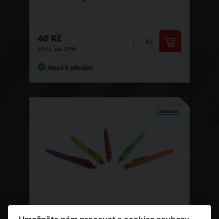
40 Kč
Ks
33 Kč bez DPH
Ihned k odeslání
Skladem